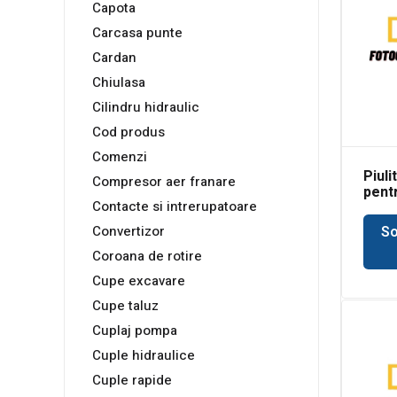
Capota
Carcasa punte
Cardan
Chiulasa
Cilindru hidraulic
Cod produs
Comenzi
Piuli
Compresor aer franare
pent
Contacte si intrerupatoare
fron
So
Convertizor
Coroana de rotire
Cupe excavare
Cupe taluz
Cuplaj pompa
Cuple hidraulice
Cuple rapide