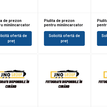
ta de prezon
Piulita de prezon
Piuli
ru miniincarcator
pentru miniincarcator
pentr
at 530
Bobcat 533
Bobca
licită ofertă de
Solicită ofertă de
Sol
preț
preț