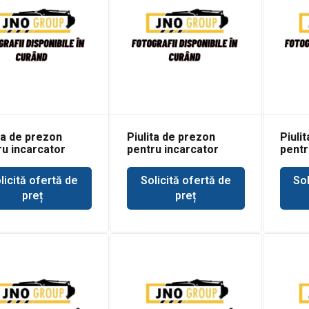
ta de prezon
Piulita de prezon
Piuli
ru incarcator
pentru incarcator
pentr
tal Bobcat 1600
frontal Bobcat 2000
front
licită ofertă de
Solicită ofertă de
Sol
preț
preț