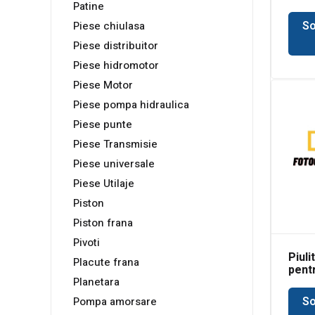
Bobc
Patine
So
Piese chiulasa
Piese distribuitor
Piese hidromotor
Piese Motor
Piese pompa hidraulica
Piese punte
Piese Transmisie
Piese universale
Piese Utilaje
Piston
Piston frana
Pivoti
Piuli
Placute frana
pent
Bobc
Planetara
So
Pompa amorsare