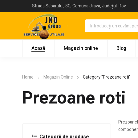
Strada Sabarului, 8C, Comuna Jilava, Județul Ilfov
Acasă
Magazin online
Blog
Home
Magazin Online
Category "Prezoane roti"
Prezoane roti
Prezoanele
componente
Categorii de produse