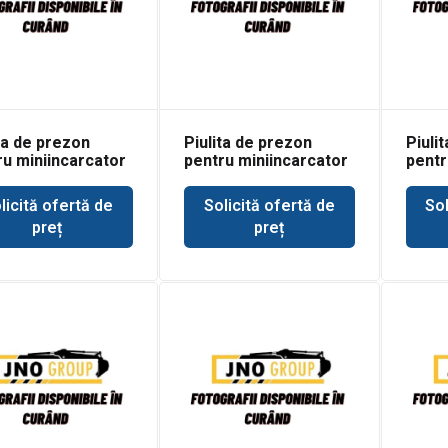
ta de prezon
Piulita de prezon
Piuli
ru miniincarcator
pentru miniincarcator
pentr
at 1213
Bobcat 444M
Bobca
licită ofertă de
Solicită ofertă de
Sol
preț
preț