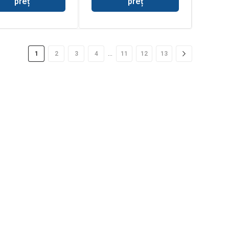
preț
preț
…
1
2
3
4
11
12
13