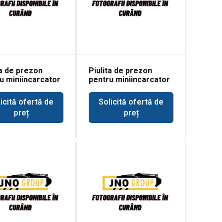
ta de prezon
Piulita de prezon
u miniincarcator
pentru miniincarcator
t 500
Bobcat 520
icită ofertă de
Solicită ofertă de
preț
preț