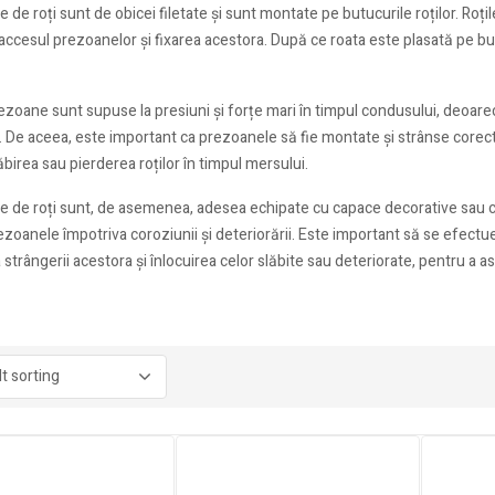
 de roți sunt de obicei filetate și sunt montate pe butucurile roților. Ro
accesul prezoanelor și fixarea acestora. După ce roata este plasată pe but
zoane sunt supuse la presiuni și forțe mari în timpul condusului, deoare
. De aceea, este important ca prezoanele să fie montate și strânse corect
ăbirea sau pierderea roților în timpul mersului.
 de roți sunt, de asemenea, adesea echipate cu capace decorative sau ca
ezoanele împotriva coroziunii și deteriorării. Este important să se efectue
 strângerii acestora și înlocuirea celor slăbite sau deteriorate, pentru a asi