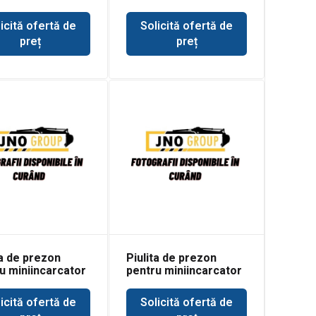
t 630
Bobcat 631
icită ofertă de
Solicită ofertă de
preț
preț
ta de prezon
Piulita de prezon
u miniincarcator
pentru miniincarcator
t 642
Bobcat 643
icită ofertă de
Solicită ofertă de