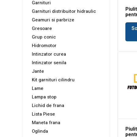
Garnituri
Piuli
Garnituri distribuitor hidraulic
pent
Geamuri si parbrize
Bobc
So
Gresoare
Grup conic
Hidromotor
Intinzator curea
Intinzator senila
Jante
Kit garnituri cilindru
Lame
Lampa stop
Lichid de frana
Lista Piese
Maneta frana
Piuli
Oglinda
pent