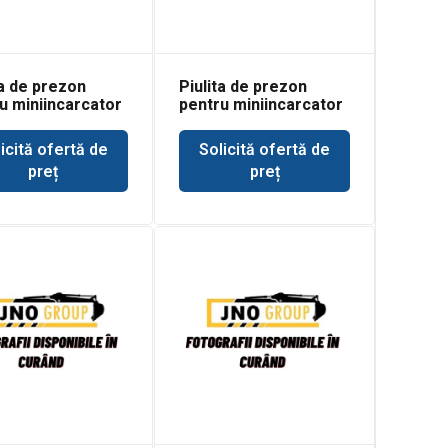
ta de prezon
Piulita de prezon
u miniincarcator
pentru miniincarcator
t 540
Bobcat 542
icită ofertă de
Solicită ofertă de
preț
preț