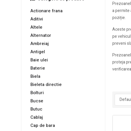
Prezoanele
Actionare frana
a permite 
poziție.
Aditivi
Altele
Aceste pre
Alternator
pe vehicul
Ambreiaj
preveni sl
Antigel
Prezoanele
Baie ulei
proteja pr
Baterie
verificarea
Biela
Bieleta directie
Bolturi
Bucse
Butuc
Cablaj
Cap de bara