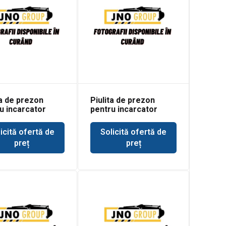
ta de prezon
Piulita de prezon
u incarcator
pentru incarcator
al Bobcat 2400
frontal Bobcat 2410
icită ofertă de
Solicită ofertă de
preț
preț