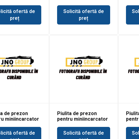
at 611
Bobcat 620
Bobca
licită ofertă de
Solicită ofertă de
Sol
preț
preț
ta de prezon
Piulita de prezon
Piuli
ru miniincarcator
pentru miniincarcator
pentr
at 632
Bobcat 641
Bobca
licită ofertă de
Solicită ofertă de
Sol