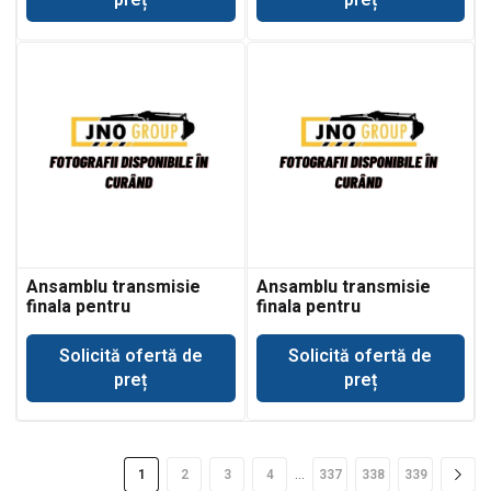
Ansamblu transmisie
Ansamblu transmisie
finala pentru
finala pentru
buldoexcavator Komatsu
buldoexcavator Komatsu
WB93R-2
WB97R-2
Solicită ofertă de
Solicită ofertă de
preț
preț
…
1
2
3
4
337
338
339