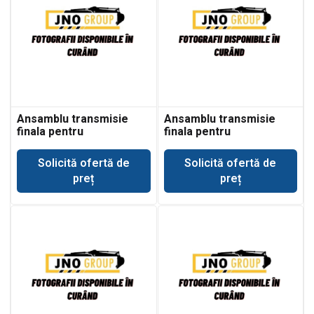
Ansamblu transmisie
Ansamblu transmisie
finala pentru
finala pentru
buldoexcavator Case
buldoexcavator Case
580SM
580SR
Solicită ofertă de
Solicită ofertă de
preț
preț