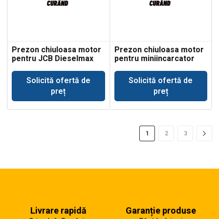
Prezon chiuloasa motor
Prezon chiuloasa motor
pentru JCB Dieselmax
pentru miniincarcator
Ecomax
JCB 225
Solicită ofertă de
Solicită ofertă de
preț
preț
1
2
3
Livrare rapidă
Garanție produse