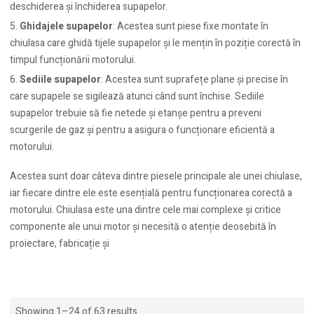
deschiderea și închiderea supapelor.
Ghidajele supapelor
: Acestea sunt piese fixe montate în
chiulasa care ghidă tijele supapelor și le mențin în poziție corectă în
timpul funcționării motorului.
Sediile supapelor
: Acestea sunt suprafețe plane și precise în
care supapele se sigilează atunci când sunt închise. Sediile
supapelor trebuie să fie netede și etanșe pentru a preveni
scurgerile de gaz și pentru a asigura o funcționare eficientă a
motorului.
Acestea sunt doar câteva dintre piesele principale ale unei chiulase,
iar fiecare dintre ele este esențială pentru funcționarea corectă a
motorului. Chiulasa este una dintre cele mai complexe și critice
componente ale unui motor și necesită o atenție deosebită în
proiectare, fabricație și
Showing 1–24 of 63 results