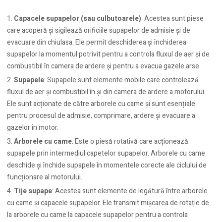
Capacele supapelor (sau culbutoarele)
: Acestea sunt piese
care acoperă și sigilează orificiile supapelor de admisie și de
evacuare din chiulasa. Ele permit deschiderea și închiderea
supapelor la momentul potrivit pentru a controla fluxul de aer și de
combustibil în camera de ardere și pentru a evacua gazele arse.
Supapele
: Supapele sunt elemente mobile care controlează
fluxul de aer și combustibil în și din camera de ardere a motorului.
Ele sunt acționate de către arborele cu came și sunt esențiale
pentru procesul de admisie, comprimare, ardere și evacuare a
gazelor în motor.
Arborele cu came
: Este o piesă rotativă care acționează
supapele prin intermediul capetelor supapelor. Arborele cu came
deschide și închide supapele în momentele corecte ale ciclului de
funcționare al motorului.
Tije supape
: Acestea sunt elemente de legătură între arborele
cu came și capacele supapelor. Ele transmit mișcarea de rotație de
la arborele cu came la capacele supapelor pentru a controla