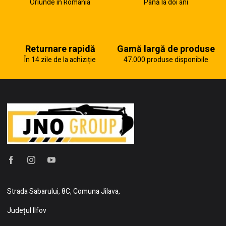
Oriunde în România
Până la doi ani
Returnare rapidă
Gamă largă de produse
În 14 zile de la achiziție
47.000 produse disponibile
Strada Sabarului, 8C, Comuna Jilava,
Județul Ilfov