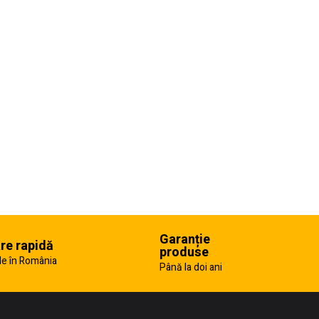
Garanție
are rapidă
produse
e în România
Până la doi ani