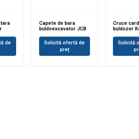
tara
Capete de bara
Cruce car
r
buldoexcavator JCB
buldozer 
3CX
tă de
Solicită ofertă de
Solicită 
preț
pr