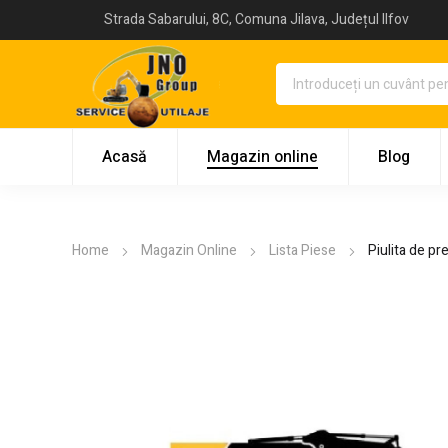
Strada Sabarului, 8C, Comuna Jilava, Județul Ilfov
Acasă
Magazin online
Blog
Home
Magazin Online
Lista Piese
Piulita de p