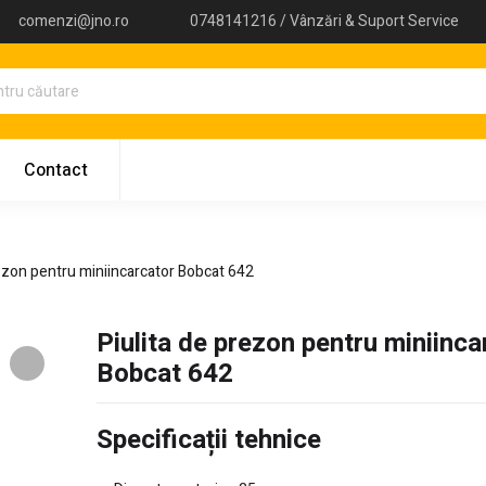
comenzi@jno.ro
0748141216 / Vânzări & Suport Service
Contact
rezon pentru miniincarcator Bobcat 642
Piulita de prezon pentru miniinca
Bobcat 642
Specificații tehnice