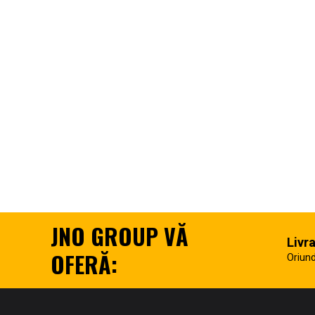
JNO GROUP VĂ
Livr
OFERĂ:
Oriund