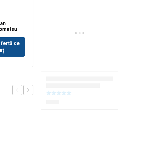
dan
Pivoti
Komatsu
buldoexcavator
Terex 860
ofertă de
Solicită ofertă de
eț
preț