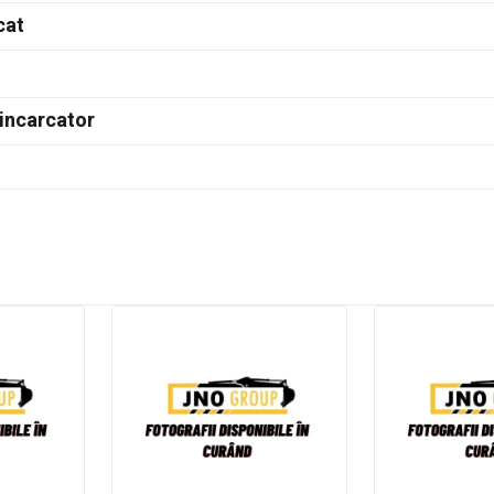
cat
incarcator