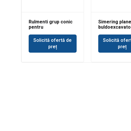
Rulmenti grup conic
Simering plane
pentru
buldoexcavato
buldoexcavator
Volvo BL71
Volvo BL71
Solicită ofertă de
Solicită ofer
preț
preț