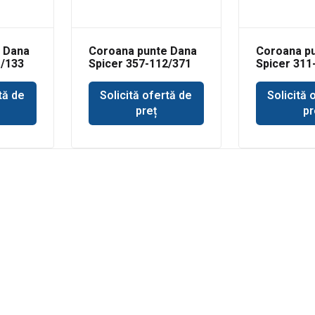
 Dana
Coroana punte Dana
Coroana p
1/133
Spicer 357-112/371
Spicer 311
tă de
Solicită ofertă de
Solicită 
preț
pr