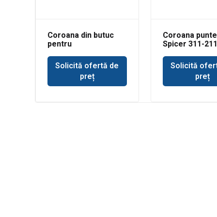
Coroana din butuc
Coroana punte
pentru
Spicer 311-21
buldoexcavator Fiat
Hitachi FB90
Solicită ofertă de
Solicită ofer
preț
preț