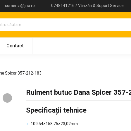
comenzi@jno.ro
0748141216 / Vânzări & Suport Service
Contact
na Spicer 357-212-183
Rulment butuc Dana Spicer 357
Specificații tehnice
109,54×158,75×23,02mm