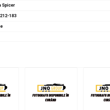
 Spicer
-212-183
te