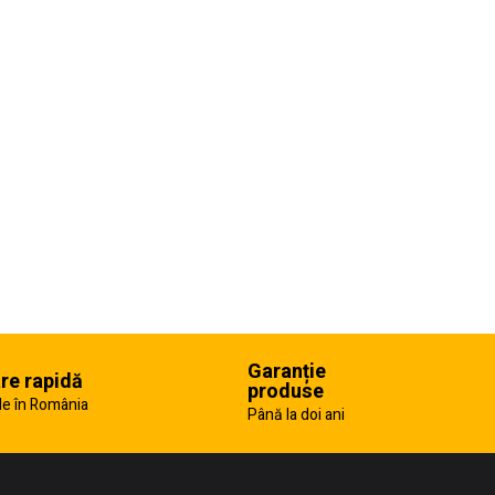
Garanție
are rapidă
produse
e în România
Până la doi ani