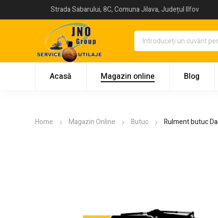
Strada Sabarului, 8C, Comuna Jilava, Județul Ilfov
Acasă
Magazin online
Blog
Home
Magazin Online
Butuc
Rulment butuc Da