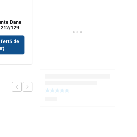
unte Dana
Coroana punte Dana
-212/129
Spicer 212-689
ofertă de
Solicită ofertă de
eț
preț