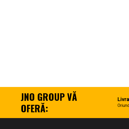
JNO GROUP VĂ
Livr
OFERĂ:
Oriund