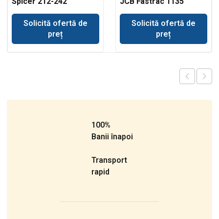
Spicer 212-242
JCB Fastrac 1135
Solicită ofertă de
Solicită ofertă de
preț
preț
100%
Banii înapoi
Transport
rapid