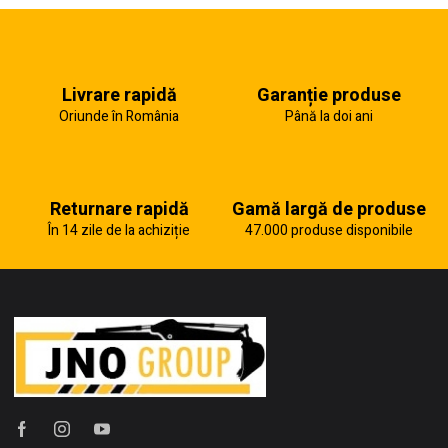
Livrare rapidă
Garanție produse
Oriunde în România
Până la doi ani
Returnare rapidă
Gamă largă de produse
În 14 zile de la achiziție
47.000 produse disponibile