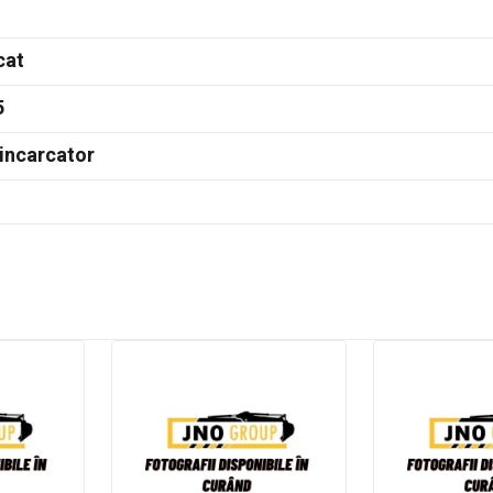
cat
5
incarcator