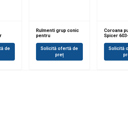
Rulmenti grup conic
Coroana p
r
pentru
Spicer 603
buldoexcavator
Volvo BL71
tă de
Solicită ofertă de
Solicită 
preț
pr