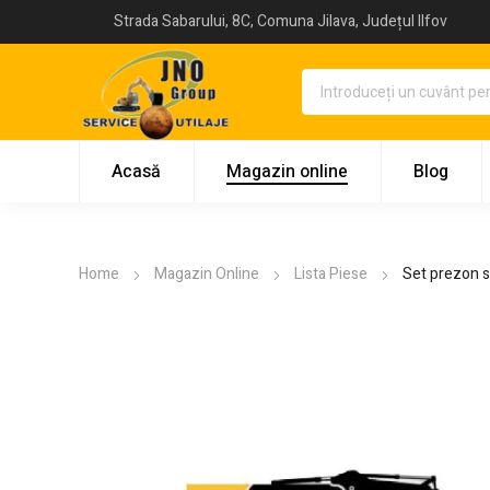
Strada Sabarului, 8C, Comuna Jilava, Județul Ilfov
Acasă
Magazin online
Blog
Home
Magazin Online
Lista Piese
Set prezon s