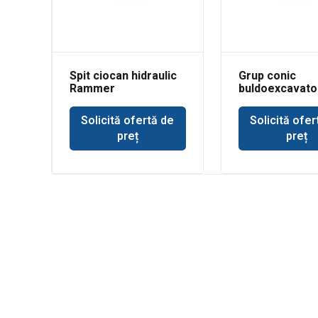
Spit ciocan hidraulic
Grup conic
Rammer
buldoexcavato
buldoexcavator JCB
Volvo BL71
Solicită ofertă de
Solicită ofer
preț
preț