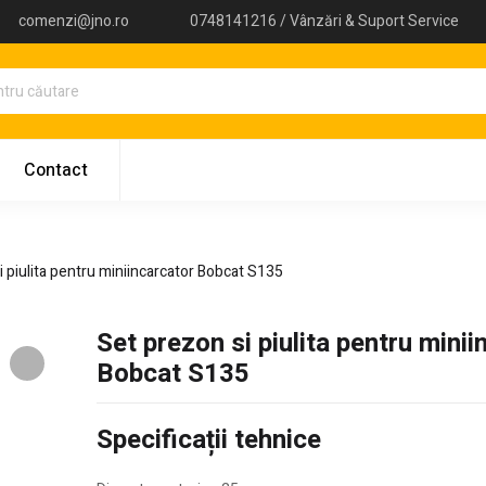
comenzi@jno.ro
0748141216 / Vânzări & Suport Service
Contact
i piulita pentru miniincarcator Bobcat S135
Set prezon si piulita pentru minii
Bobcat S135
Specificații tehnice