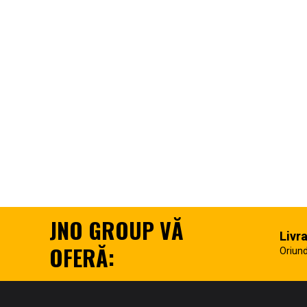
JNO GROUP VĂ
Livr
OFERĂ:
Oriund