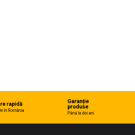
Garanție
are rapidă
produse
e în România
Până la doi ani