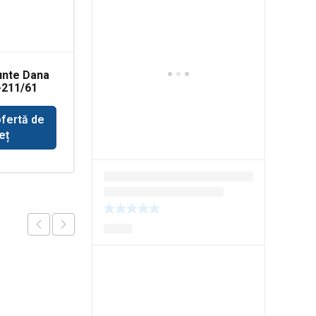
unte Dana
Senzor combina New
-211/61
Holland
ofertă de
Solicită ofertă de
eț
preț