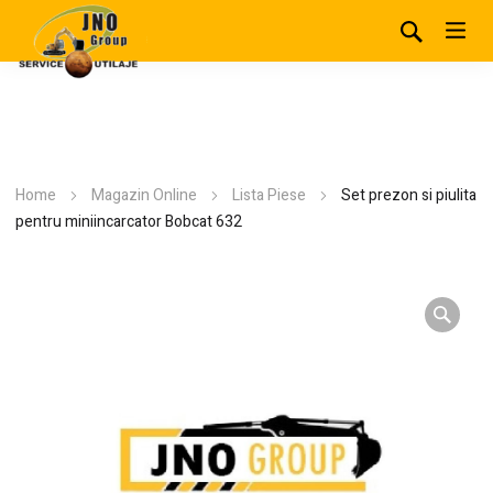
Home
Magazin Online
Lista Piese
Set prezon si piulita
pentru miniincarcator Bobcat 632