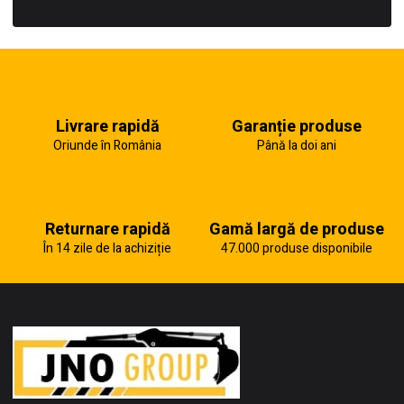
Livrare rapidă
Garanție produse
Oriunde în România
Până la doi ani
Returnare rapidă
Gamă largă de produse
În 14 zile de la achiziție
47.000 produse disponibile