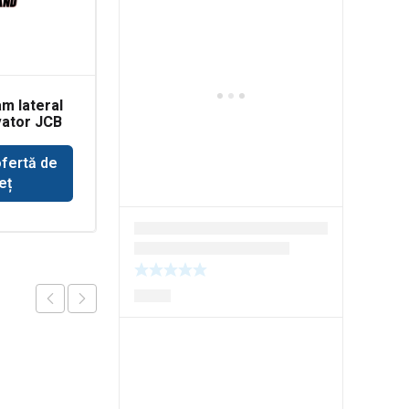
m lateral
Furtun hidraulic
vator JCB
Komatsu WH716
ofertă de
Solicită ofertă de
eț
preț