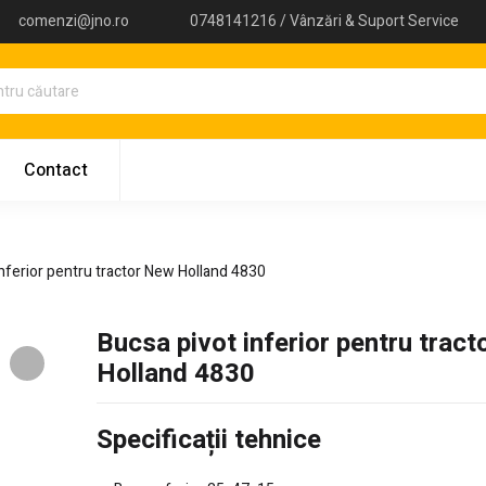
comenzi@jno.ro
0748141216 / Vânzări & Suport Service
Contact
inferior pentru tractor New Holland 4830
Bucsa pivot inferior pentru trac
Holland 4830
Specificații tehnice