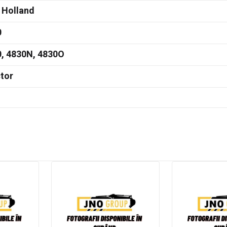
 Holland
0
, 4830N, 4830O
tor