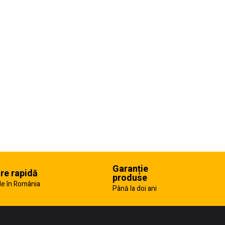
Garanție
are rapidă
produse
e în România
Până la doi ani