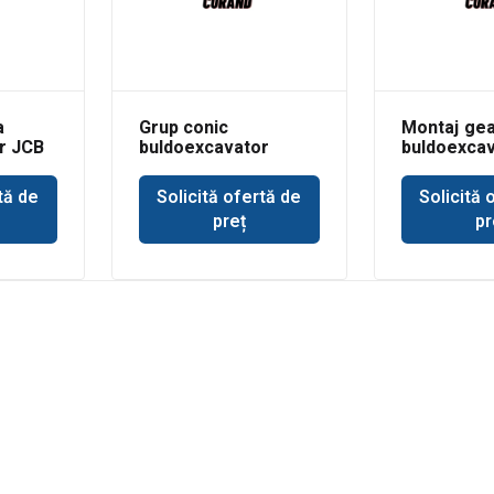
a
Grup conic
Montaj gea
r JCB
buldoexcavator
buldoexca
Volvo BL71
3CX
tă de
Solicită ofertă de
Solicită 
preț
pr