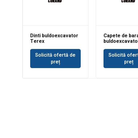
Dinti buldoexcavator
Capete de bar
Terex
buldoexcavato
3CX
Solicită ofertă de
Solicită ofer
preț
preț