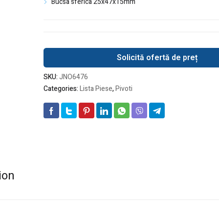
Bucsa sferica 25x47x15mm
Solicită ofertă de preț
SKU:
JNO6476
Categories:
Lista Piese
,
Pivoti
ion