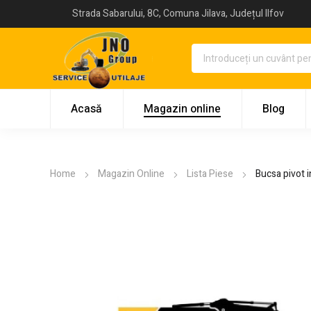
Strada Sabarului, 8C, Comuna Jilava, Județul Ilfov
Acasă
Magazin online
Blog
Home
Magazin Online
Lista Piese
Bucsa pivot 