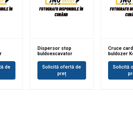
Dispersor stop
Cruce car
r
buldoexcavator
buldozer 
indru
Komatsu
a
tă de
Solicită ofertă de
Solicită 
preț
pr