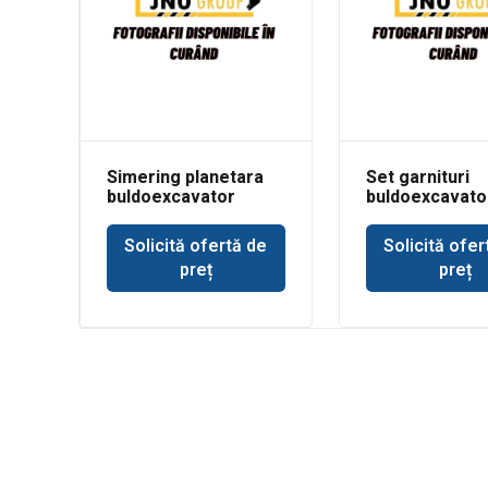
Simering planetara
Set garnituri
buldoexcavator
buldoexcavato
Volvo BL71
Volvo BL61 cil
basculare cup
Solicită ofertă de
Solicită ofer
incarcare
preț
preț