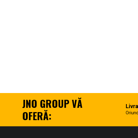
JNO GROUP VĂ
Livr
OFERĂ:
Oriund