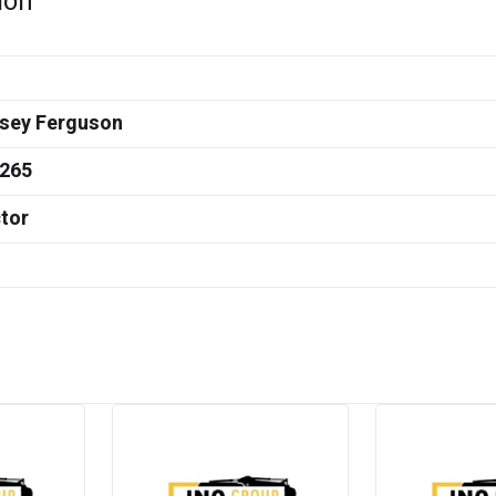
ion
sey Ferguson
265
tor