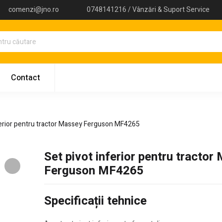
comenzi@jno.ro
0748141216 / Vânzări & Suport Service
Contact
ferior pentru tractor Massey Ferguson MF4265
Set pivot inferior pentru tractor
Ferguson MF4265
Specificații tehnice