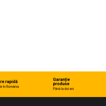
Garanție
are rapidă
produse
e în România
Până la doi ani