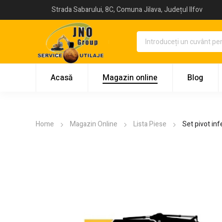
Strada Sabarului, 8C, Comuna Jilava, Județul Ilfov
Acasă
Magazin online
Blog
Home
Magazin Online
Lista Piese
Set pivot in