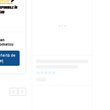
dan
Set motor Deutz
Komatsu
BF4M
ofertă de
Solicită ofertă de
eț
preț