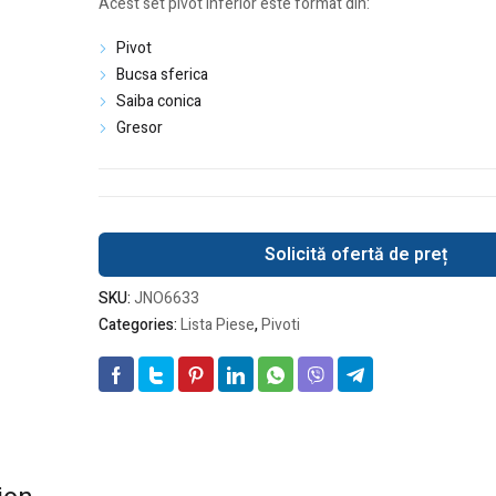
Acest set pivot inferior este format din:
Pivot
Bucsa sferica
Saiba conica
Gresor
Solicită ofertă de preț
SKU:
JNO6633
Categories:
Lista Piese
,
Pivoti