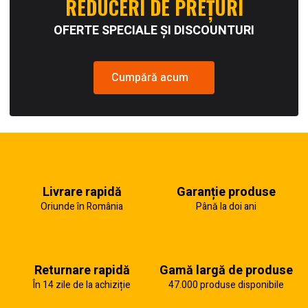
REDUCERI DE PREȚURI
OFERTE SPECIALE ȘI DISCOUNTURI
Cumpără acum
Livrare rapidă
Garanție produse
Oriunde în România
Până la doi ani
Returnare rapidă
Gamă largă de produse
În 14 zile de la achiziție
47.000 produse disponibile