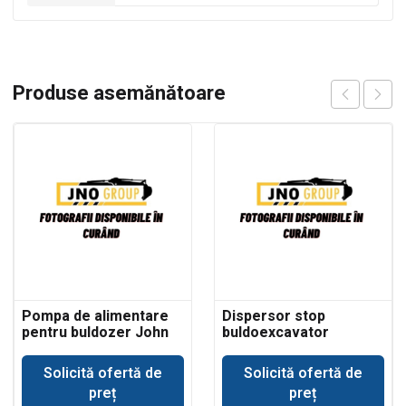
Produse asemănătoare
Pompa de alimentare
Dispersor stop
pentru buldozer John
buldoexcavator
Deere 350
Komatsu
Solicită ofertă de
Solicită ofertă de
preț
preț