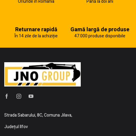
Oriunde în România
Până la doi ani
Returnare rapidă
Gamă largă de produse
În 14 zile de la achiziție
47.000 produse disponibile
Strada Sabarului, 8C, Comuna Jilava,
Județul Ilfov