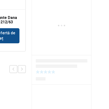
unte Dana
Coroana punte Dana
-212/63
Spicer 357-112/198
ofertă de
Solicită ofertă de
eț
preț