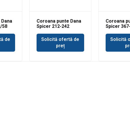
 Dana
Coroana punte Dana
Coroana p
2/58
Spicer 212-242
Spicer 367
tă de
Solicită ofertă de
Solicită 
preț
pr