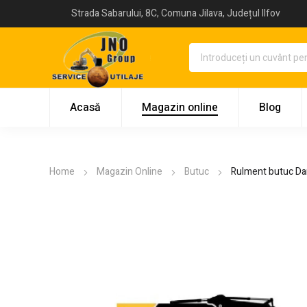
Strada Sabarului, 8C, Comuna Jilava, Județul Ilfov
Acasă
Magazin online
Blog
Home
Magazin Online
Butuc
Rulment butuc Da