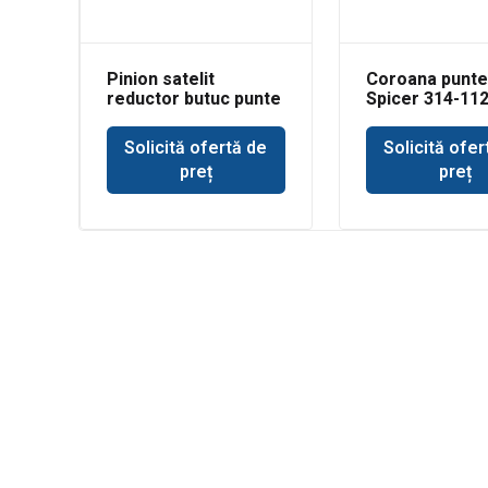
Pinion satelit
Coroana punte
reductor butuc punte
Spicer 314-11
spate pentru
buldoexcavator JCB
Solicită ofertă de
Solicită ofer
3D
preț
preț