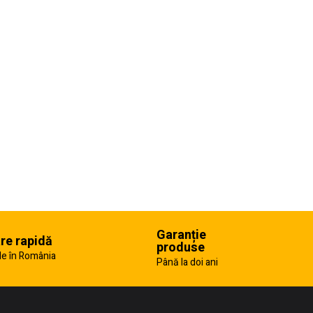
Garanție
are rapidă
produse
e în România
Până la doi ani