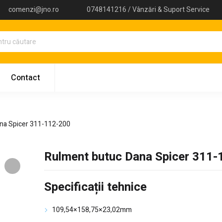
comenzi@jno.ro
0748141216 / Vânzări & Suport Service
Contact
na Spicer 311-112-200
Rulment butuc Dana Spicer 311
Specificații tehnice
109,54×158,75×23,02mm