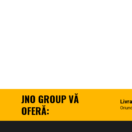
JNO GROUP VĂ
Livr
OFERĂ:
Oriund