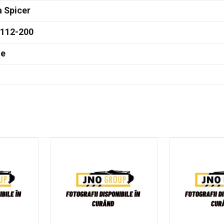
 Spicer
-112-200
te