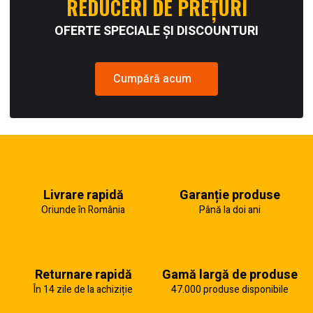
REDUCERI DE PREȚURI
OFERTE SPECIALE ȘI DISCOUNTURI
Cumpără acum
Livrare rapidă
Garanție produse
Oriunde în România
Până la doi ani
Returnare rapidă
Gamă largă de produse
În 14 zile de la achiziție
47.000 produse disponibile