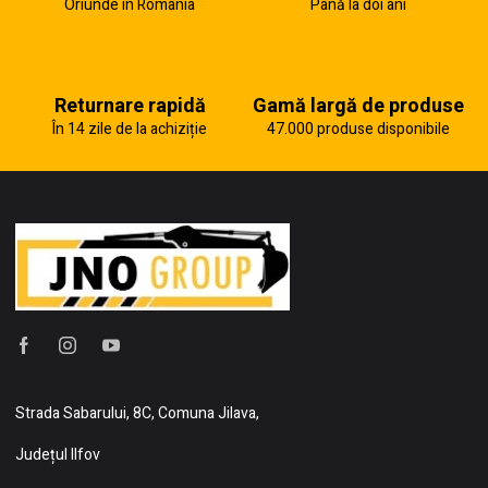
Oriunde în România
Până la doi ani
Returnare rapidă
Gamă largă de produse
În 14 zile de la achiziție
47.000 produse disponibile
Strada Sabarului, 8C, Comuna Jilava,
Județul Ilfov