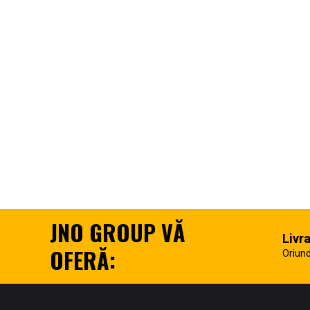
JNO GROUP VĂ
Livr
OFERĂ:
Oriund