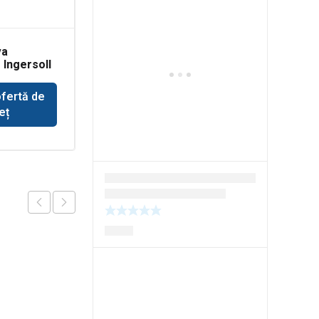
va
Simering cardan
Ingersoll
incarcator Liebherr
ofertă de
Solicită ofertă de
eț
preț