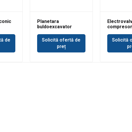
conic
Planetara
Electroval
buldoexcavator
compresor 
r
punte Dana Spicer
Rand
tă de
Solicită ofertă de
Solicită 
preț
pr