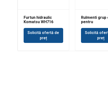
Furtun hidraulic
Rulmenti grup 
Komatsu WH716
pentru
buldoexcavato
Volvo BL71
Solicită ofertă de
Solicită ofer
preț
preț