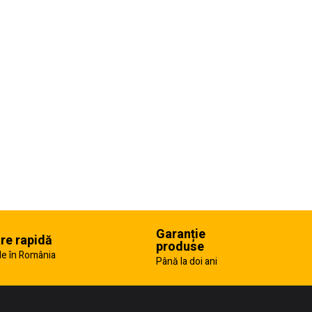
Garanție
are rapidă
produse
e în România
Până la doi ani