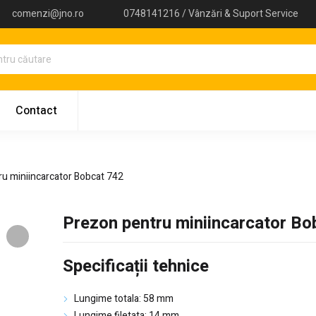
comenzi@jno.ro
0748141216 / Vânzări & Suport Service
Contact
u miniincarcator Bobcat 742
Prezon pentru miniincarcator Bo
Specificații tehnice
Lungime totala: 58 mm
Lungime filetata: 14 mm