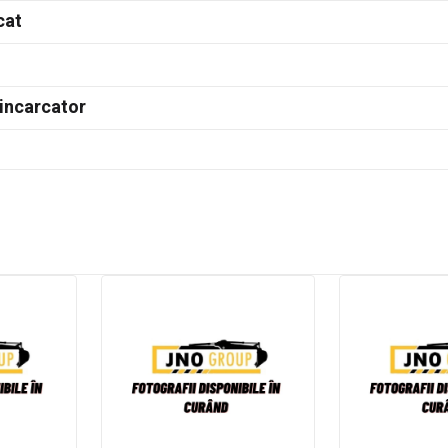
cat
incarcator