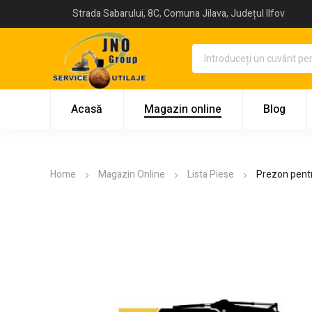
Strada Sabarului, 8C, Comuna Jilava, Județul Ilfov
Acasă
Magazin online
Blog
Home
Magazin Online
Lista Piese
Prezon pentr