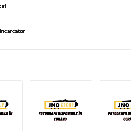
cat
incarcator