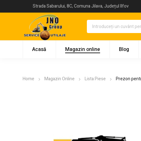
Strada Sabarului, 8C, Comuna Jilava, Județul Ilfov
Acasă
Magazin online
Blog
Home
Magazin Online
Lista Piese
Prezon pentr