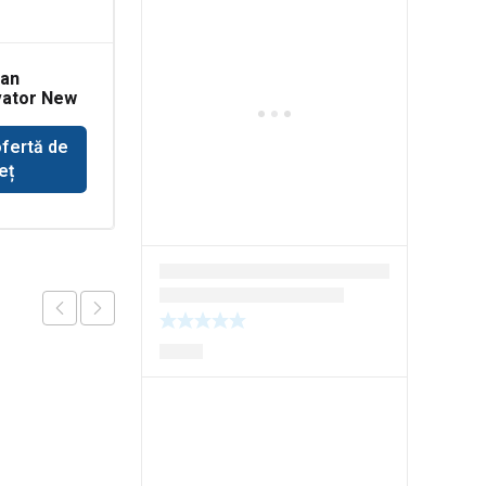
dan
Cruce cardan
vator New
buldozer Komatsu
ofertă de
Solicită ofertă de
eț
preț