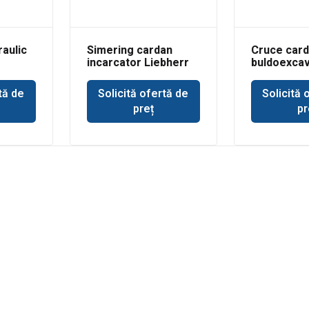
raulic
Simering cardan
Cruce car
incarcator Liebherr
buldoexca
r JCB
Holland
tă de
Solicită ofertă de
Solicită 
preț
pr