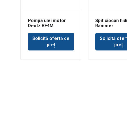
Pompa ulei motor
Spit ciocan hid
Deutz BF4M
Rammer
buldoexcavato
Solicită ofertă de
Solicită ofer
preț
preț