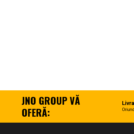
JNO GROUP VĂ
Livr
OFERĂ:
Oriund