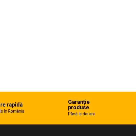
Garanție
are rapidă
produse
e în România
Până la doi ani