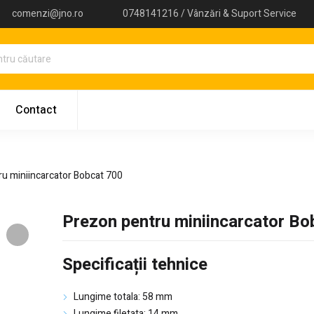
comenzi@jno.ro
0748141216 / Vânzări & Suport Service
Contact
u miniincarcator Bobcat 700
Prezon pentru miniincarcator Bo
Specificații tehnice
Lungime totala: 58 mm
Lungime filetata: 14 mm