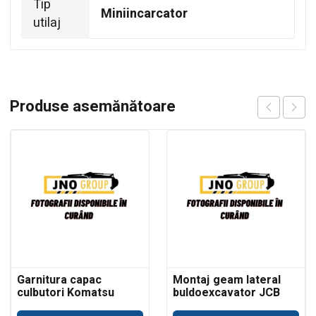
Tip
Miniincarcator
utilaj
Produse asemănătoare
Garnitura capac
Montaj geam lateral
culbutori Komatsu
buldoexcavator JCB
WB93
3CX