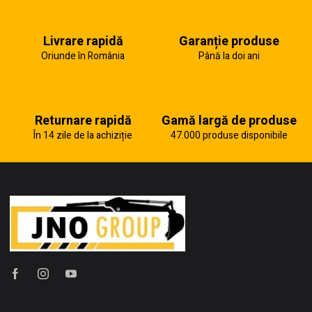
Livrare rapidă
Garanție produse
Oriunde în România
Până la doi ani
Returnare rapidă
Gamă largă de produse
În 14 zile de la achiziție
47.000 produse disponibile