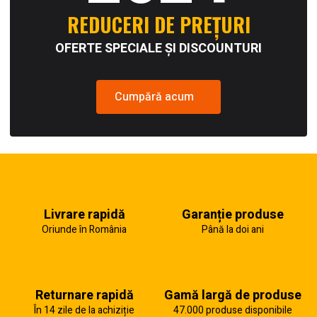
REDUCERI DE PREȚURI
OFERTE SPECIALE ȘI DISCOUNTURI
Cumpără acum
Livrare rapidă
Garanție produse
Oriunde în România
Până la doi ani
Returnare rapidă
Gamă largă de produse
În 14 zile de la achiziție
47.000 produse disponibile