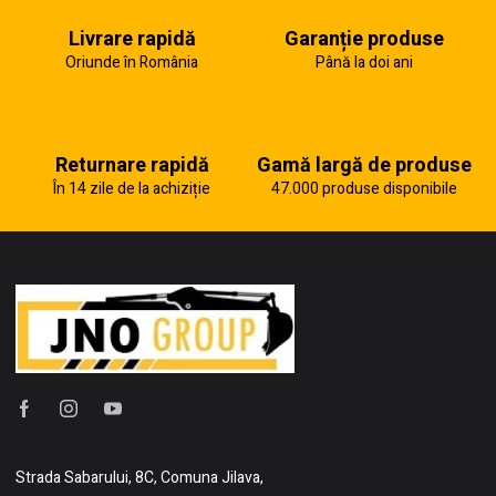
Livrare rapidă
Garanție produse
Oriunde în România
Până la doi ani
Returnare rapidă
Gamă largă de produse
În 14 zile de la achiziție
47.000 produse disponibile
Strada Sabarului, 8C, Comuna Jilava,