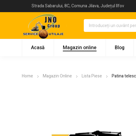
Strada Sabarului, 8C, Comuna Jilava, Județul Ilfov
Acasă
Magazin online
Blog
Home
Magazin Online
Lista Piese
Patina tele