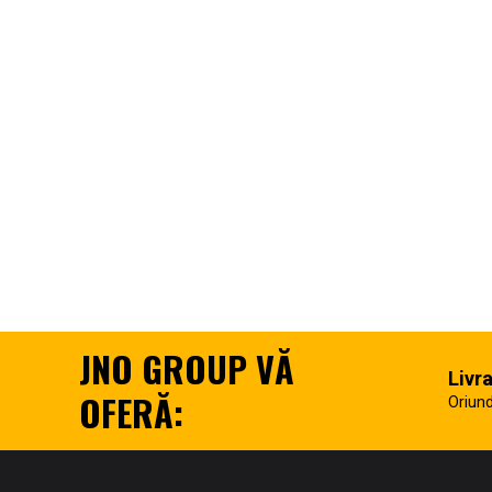
JNO GROUP VĂ
Livr
OFERĂ:
Oriund