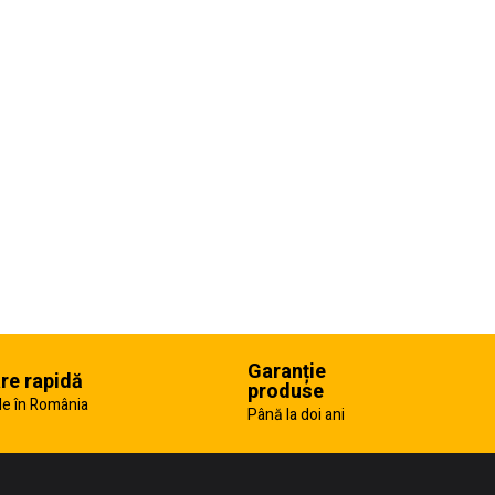
Garanție
are rapidă
produse
e în România
Până la doi ani