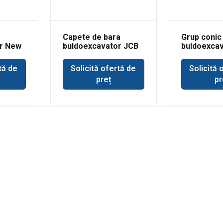
Capete de bara
Grup conic
r New
buldoexcavator JCB
buldoexcav
3CX
Volvo BL71
tă de
Solicită ofertă de
Solicită 
preț
pr