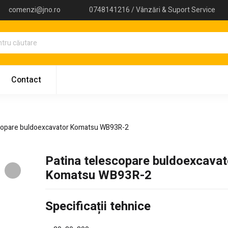
comenzi@jno.ro
0748141216 / Vânzări & Suport Service
Contact
scopare buldoexcavator Komatsu WB93R-2
Patina telescopare buldoexcavat
Komatsu WB93R-2
Specificații tehnice