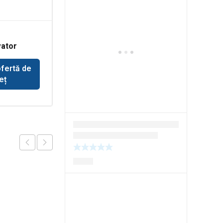
Cruce cardan
ator
buldozer Komatsu
ofertă de
Solicită ofertă de
eț
preț