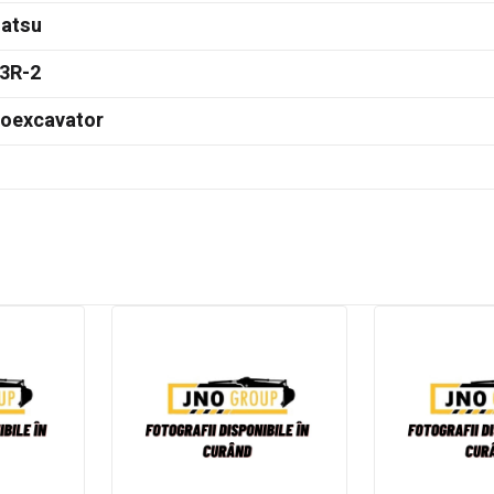
atsu
3R-2
doexcavator