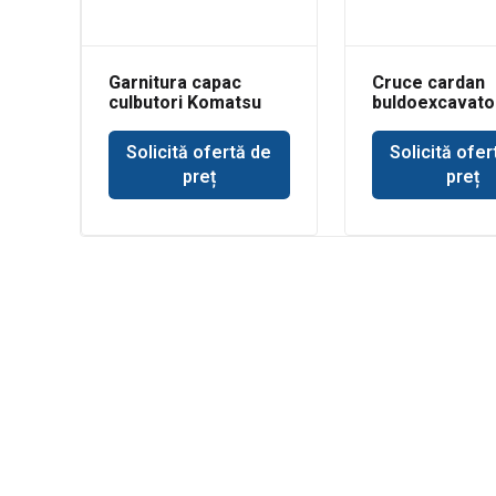
Garnitura capac
Cruce cardan
culbutori Komatsu
buldoexcavato
WB93
Holland
Solicită ofertă de
Solicită ofer
preț
preț