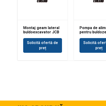
Montaj geam lateral
Pompa de alim
buldoexcavator JCB
pentru buldoz
3CX
Deere 350
Solicită ofertă de
Solicită ofer
preț
preț