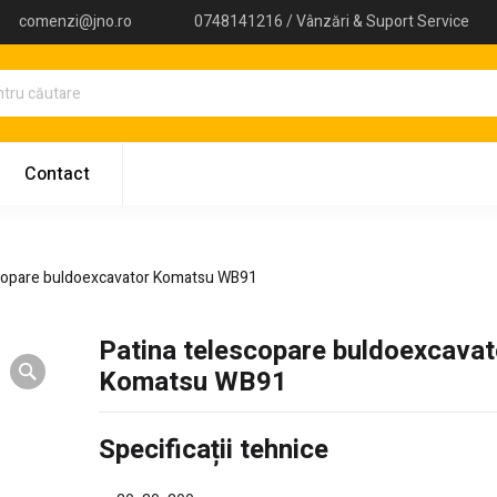
comenzi@jno.ro
0748141216 / Vânzări & Suport Service
Contact
scopare buldoexcavator Komatsu WB91
Patina telescopare buldoexcavat
Komatsu WB91
Specificații tehnice