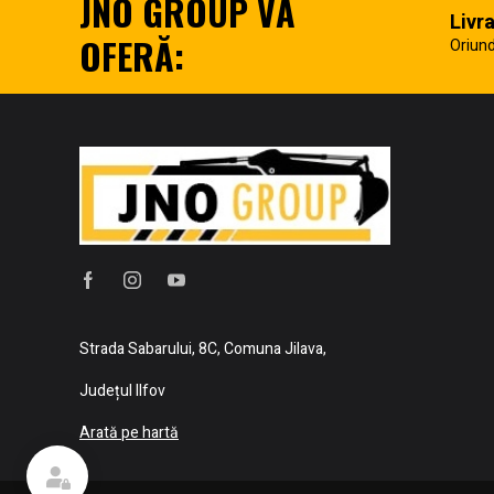
JNO GROUP VĂ
Livr
OFERĂ:
Oriund
Strada Sabarului, 8C, Comuna Jilava,
Județul Ilfov
Arată pe hartă