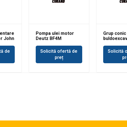
entare
Pompa ulei motor
Grup conic
er John
Deutz BF4M
buldoexcav
Volvo BL71
tă de
Solicită ofertă de
Solicită 
preț
pr