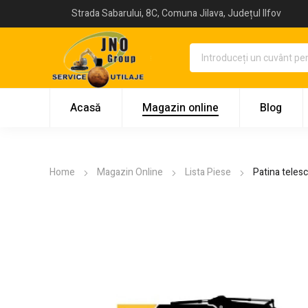
Strada Sabarului, 8C, Comuna Jilava, Județul Ilfov
Acasă
Magazin online
Blog
Home
Magazin Online
Lista Piese
Patina tele