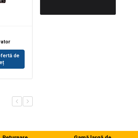
Rulmenti grup conic
ator
pentru
buldoexcavator
Volvo BL71
ofertă de
Solicită ofertă de
eț
preț
Returnare
Gamă largă de