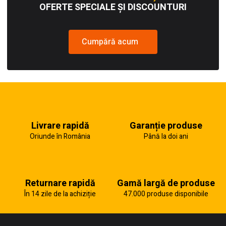
OFERTE SPECIALE ȘI DISCOUNTURI
Cumpără acum
Livrare rapidă
Garanție produse
Oriunde în România
Până la doi ani
Returnare rapidă
Gamă largă de produse
În 14 zile de la achiziție
47.000 produse disponibile