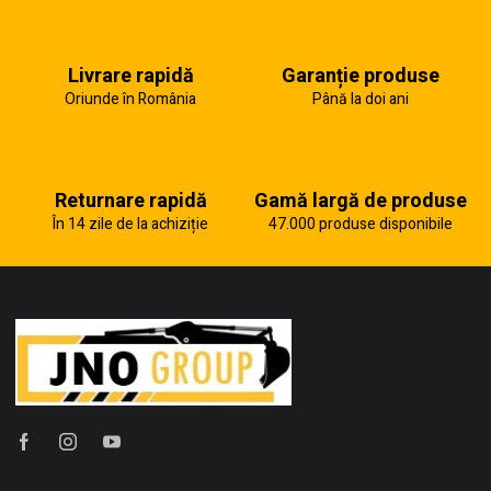
Livrare rapidă
Garanție produse
Oriunde în România
Până la doi ani
Returnare rapidă
Gamă largă de produse
În 14 zile de la achiziție
47.000 produse disponibile