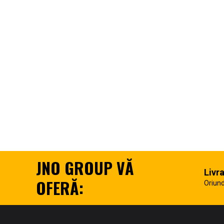
JNO GROUP VĂ
Livr
OFERĂ:
Oriund