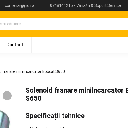
comenzi@jno.ro
0748141216 / Vânzări & Suport Service
Contact
d franare miniincarcator Bobcat S650
Solenoid franare miniincarcator
S650
Specificații tehnice