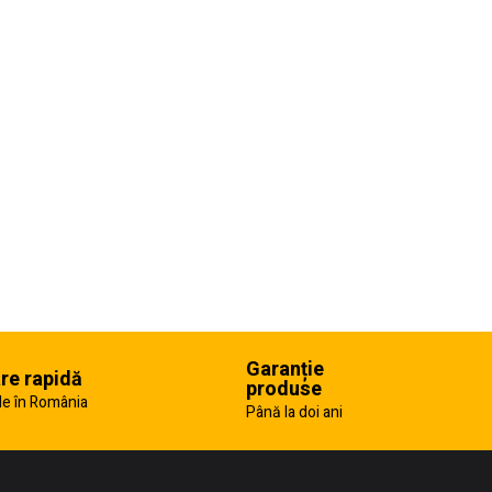
Garanție
are rapidă
produse
e în România
Până la doi ani