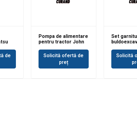
Pompa de alimentare
Set garnitu
tsu
pentru tractor John
buldoexcav
Deere 693
Volvo BL61 
basculare 
tă de
Solicită ofertă de
Solicită 
incarcare
preț
pr