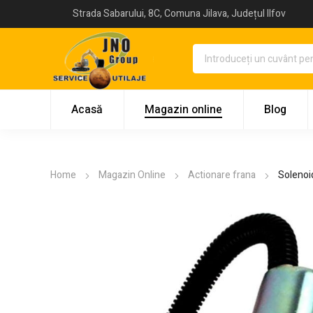
Strada Sabarului, 8C, Comuna Jilava, Județul Ilfov
Acasă
Magazin online
Blog
Home
Magazin Online
Actionare frana
Solenoi