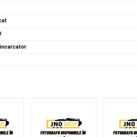
cat
0
incarcator