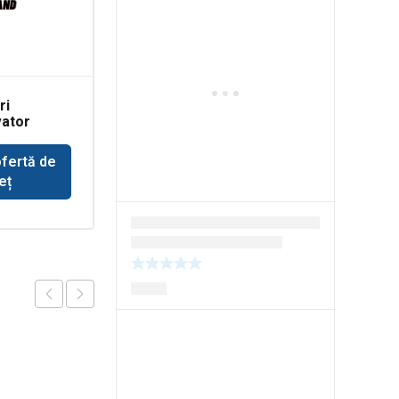
ri
Pompa ulei motor
ator
Deutz BF4M
cilindru
cupa
ofertă de
Solicită ofertă de
eț
preț