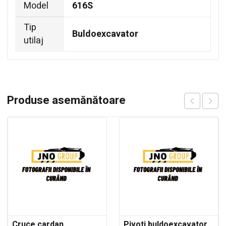
Model
616S
Tip
Buldoexcavator
utilaj
Produse asemănătoare
Cruce cardan
Pivoti buldoexcavator