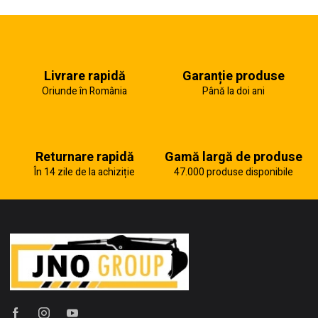
Livrare rapidă
Garanție produse
Oriunde în România
Până la doi ani
Returnare rapidă
Gamă largă de produse
În 14 zile de la achiziție
47.000 produse disponibile