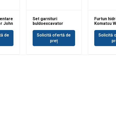
entare
Set garnituri
Furtun hidr
er John
buldoexcavator
Komatsu 
Volvo BL61 cilindru
basculare cupa
tă de
Solicită ofertă de
Solicită 
incarcare
preț
pr