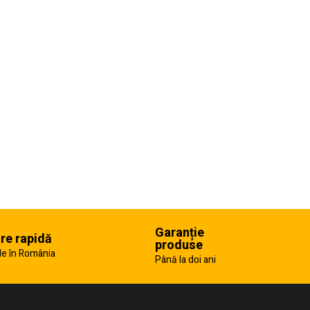
Garanție
are rapidă
produse
e în România
Până la doi ani