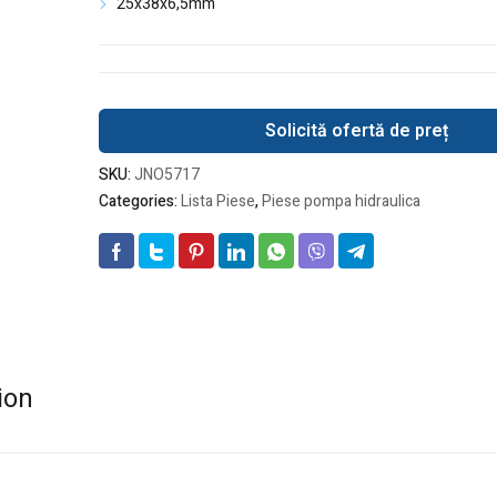
25x38x6,5mm
Solicită ofertă de preț
SKU:
JNO5717
Categories:
Lista Piese
,
Piese pompa hidraulica
ion