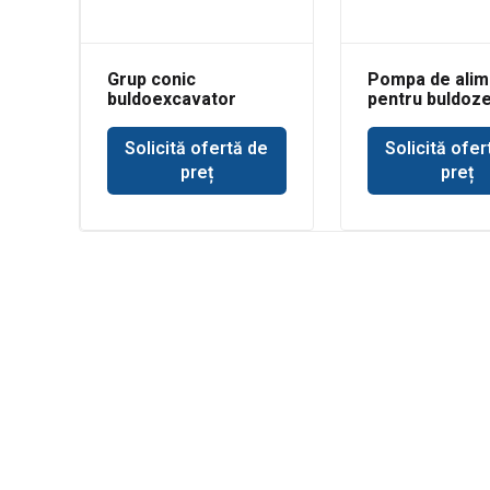
Grup conic
Pompa de alim
buldoexcavator
pentru buldoz
Volvo BL71
Deere 350
Solicită ofertă de
Solicită ofer
preț
preț