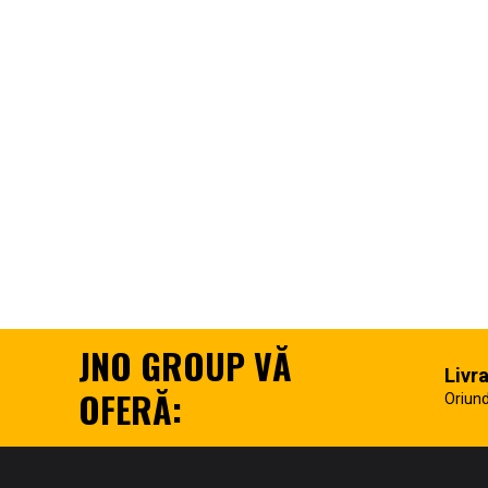
JNO GROUP VĂ
Livr
OFERĂ:
Oriund