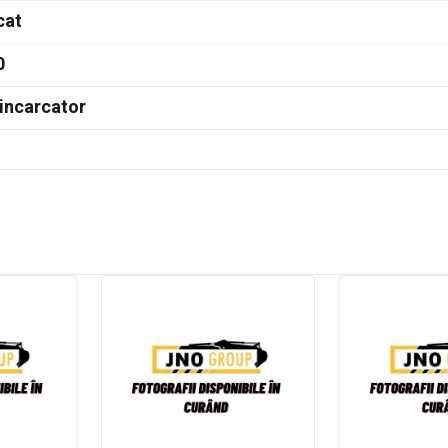
cat
0
incarcator