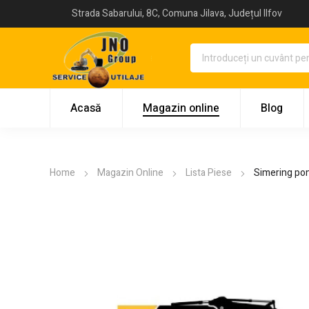
Strada Sabarului, 8C, Comuna Jilava, Județul Ilfov
Acasă
Magazin online
Blog
Home
Magazin Online
Lista Piese
Simering pom