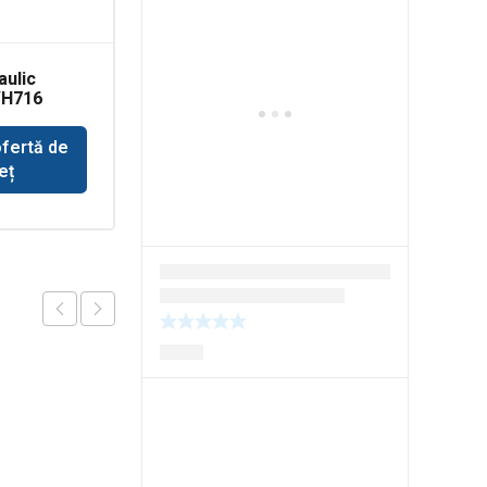
aulic
Senzor combina New
WH716
Holland
ofertă de
Solicită ofertă de
eț
preț