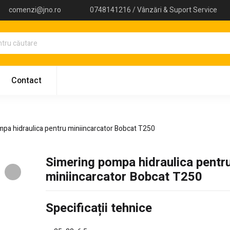
comenzi@jno.ro
0748141216 / Vânzări & Suport Service
Contact
pa hidraulica pentru miniincarcator Bobcat T250
Simering pompa hidraulica pentr
miniincarcator Bobcat T250
Specificații tehnice