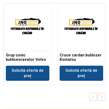
Grup conic
Cruce cardan buldozer
buldoexcavator Volvo
Komatsu
BL71
Solicită ofertă de
Solicită ofertă de
preț
preț