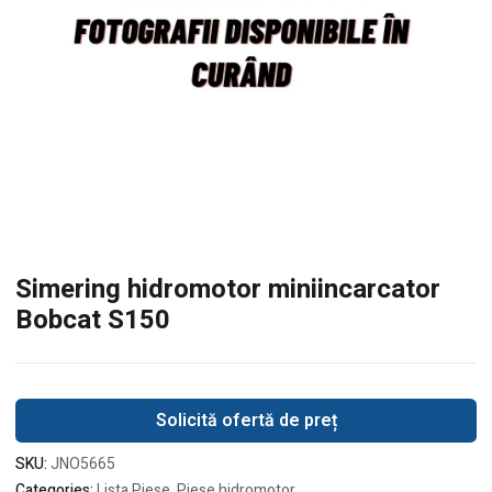
Simering hidromotor miniincarcator
Bobcat S150
Solicită ofertă de preț
SKU:
JNO5665
Categories:
Lista Piese
,
Piese hidromotor