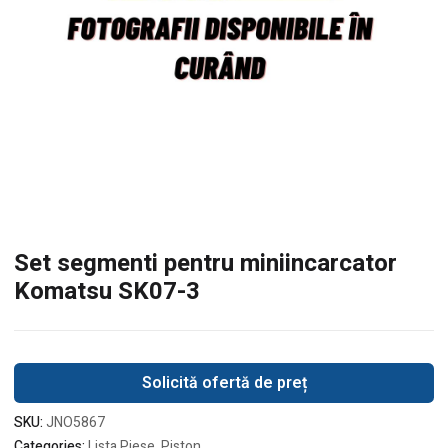
Set segmenti pentru miniincarcator
Komatsu SK07-3
Solicită ofertă de preț
SKU:
JNO5867
Categories:
Lista Piese
,
Piston