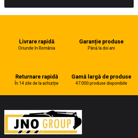
Livrare rapidă
Garanție produse
Oriunde în România
Până la doi ani
Returnare rapidă
Gamă largă de produse
În 14 zile de la achiziție
47.000 produse disponibile