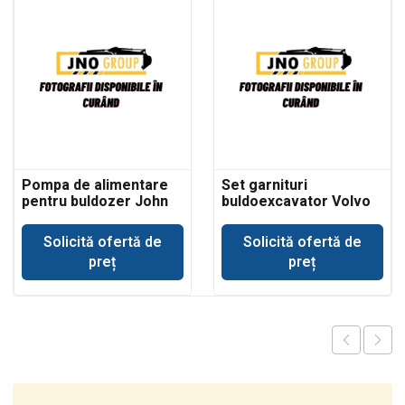
Pompa de alimentare
Set garnituri
pentru buldozer John
buldoexcavator Volvo
Deere 350
BL61 cilindru basculare
cupa incarcare
Solicită ofertă de
Solicită ofertă de
preț
preț