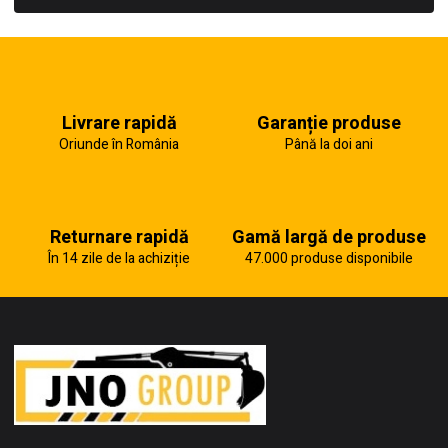
Livrare rapidă
Garanție produse
Oriunde în România
Până la doi ani
Returnare rapidă
Gamă largă de produse
În 14 zile de la achiziție
47.000 produse disponibile