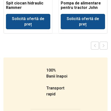
Spit ciocan hidraulic
Pompa de alimentare
Rammer
pentru tractor John
buldoexcavator JCB
Deere 693
Solicită ofertă de
Solicită ofertă de
preț
preț
100%
Banii înapoi
Transport
rapid