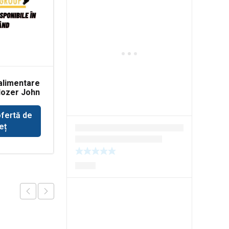
alimentare
Pompa ulei motor
dozer John
Deutz BF4M
ofertă de
Solicită ofertă de
eț
preț