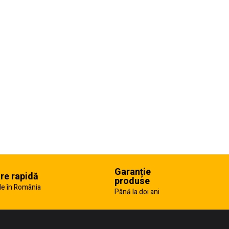
Garanție
are rapidă
produse
e în România
Până la doi ani