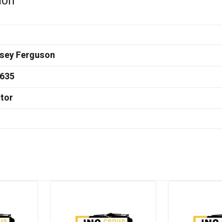
ion
sey Ferguson
635
tor