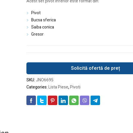
Acest set pivot inferior este format din:
Pivot
Bucsa sferica
Saiba conica
Gresor
Solicită ofertă de preț
SKU:
JNO6695
Categories:
Lista Piese
,
Pivoti