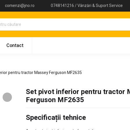
comenzi@jno.ro
0748141216 / Vânzări & Suport Service
Contact
ferior pentru tractor Massey Ferguson MF2635
Set pivot inferior pentru tractor
Ferguson MF2635
Specificații tehnice