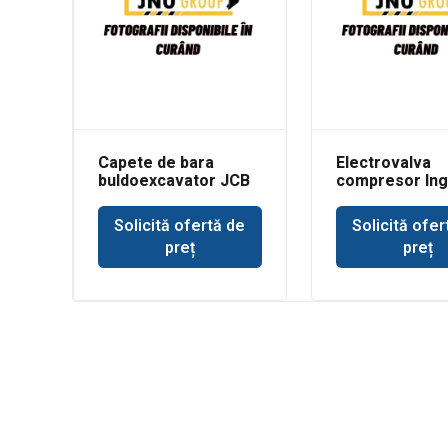
Capete de bara
Electrovalva
buldoexcavator JCB
compresor Ing
3CX
Rand
Solicită ofertă de
Solicită ofer
preț
preț