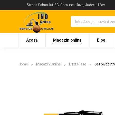
Strada Sabarului, 8C, Comuna Jilava, Județul Ilfov
Acasă
Magazin online
Blog
Home
Magazin Online
Lista Piese
Set pivot in