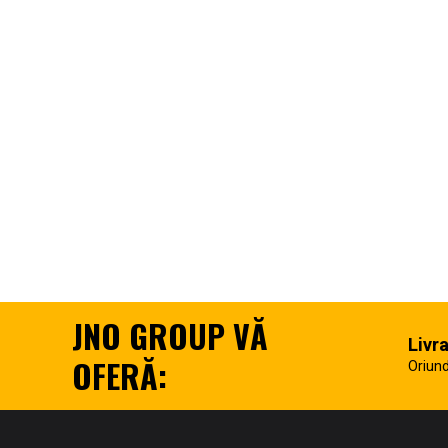
JNO GROUP VĂ
Livr
OFERĂ:
Oriund