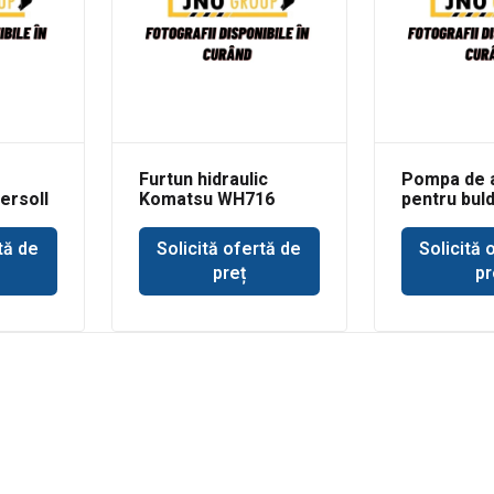
Furtun hidraulic
Pompa de 
ersoll
Komatsu WH716
pentru bul
Deere 350
tă de
Solicită ofertă de
Solicită 
preț
pr