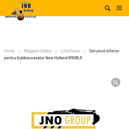
Home
Magazin Online
Lista Piese
Set pivot inferior
pentru buldoexcavator New Holland B90BLR