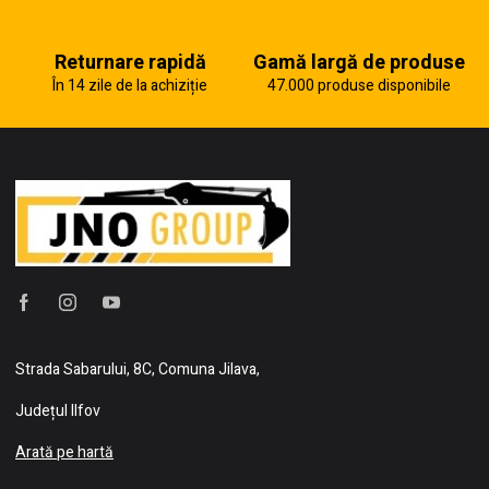
Returnare rapidă
Gamă largă de produse
În 14 zile de la achiziție
47.000 produse disponibile
Strada Sabarului, 8C, Comuna Jilava,
Județul Ilfov
Arată pe hartă