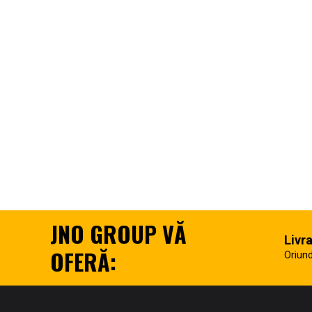
JNO GROUP VĂ
Livr
OFERĂ:
Oriund