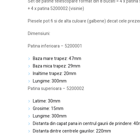
Set de patine telescopare format din 8 bucati = 4 x patin
+ 4 x patina 5200002 (visinie)
Piesele pot fi si de alta culoare (galbene) decat cele prez
Dimensiuni:
Patina inferioara – 5200001
Baza mare trapez: 47mm
Baza mica trapez: 29mm
Inaltime trapez: 20mm
Lungime: 300mm
Patina superioara – 5200002
Latime: 30mm
Grosime: 15mm
Lungime: 300mm
Distanta din capat pana in centrul gaurii de prindere: 
Distanta dintre centrele gaurilor: 220mm