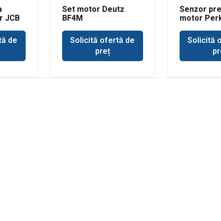
a
Set motor Deutz
Senzor pre
r JCB
BF4M
motor Per
tă de
Solicită ofertă de
Solicită 
preț
pr