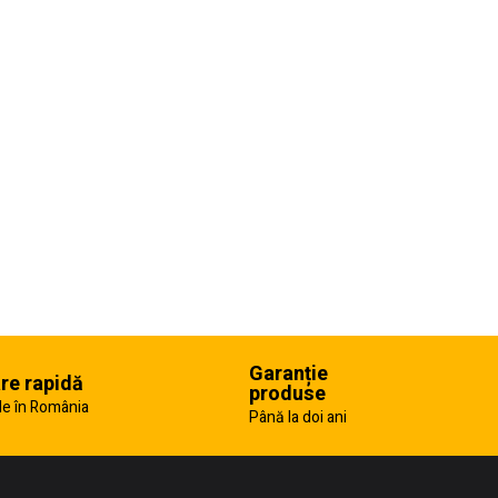
Garanție
are rapidă
produse
e în România
Până la doi ani