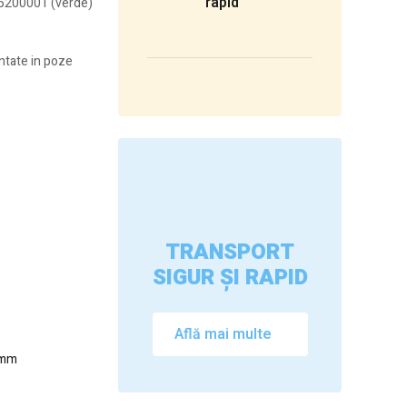
rapid
a 5200001 (verde)
entate in poze
TRANSPORT
SIGUR ȘI RAPID
Află mai multe
40mm