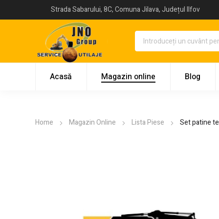
Strada Sabarului, 8C, Comuna Jilava, Județul Ilfov
Acasă
Magazin online
Blog
Home
Magazin Online
Lista Piese
Set patine t