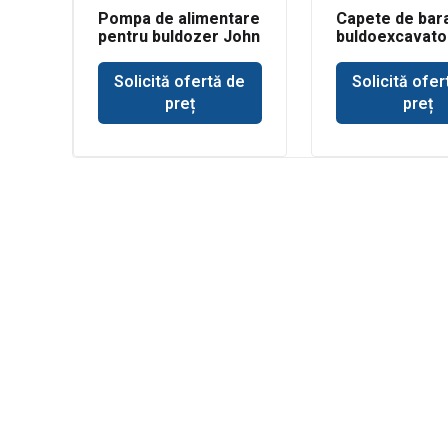
Pompa de alimentare
Capete de bar
pentru buldozer John
buldoexcavato
Deere 350
3CX
Solicită ofertă de
Solicită ofer
preț
preț