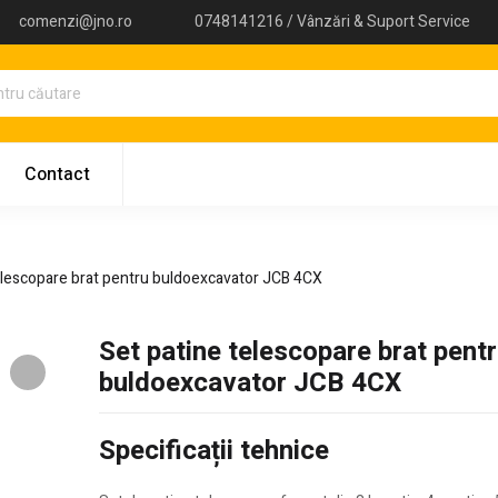
comenzi@jno.ro
0748141216 / Vânzări & Suport Service
Contact
elescopare brat pentru buldoexcavator JCB 4CX
Set patine telescopare brat pent
buldoexcavator JCB 4CX
Specificații tehnice