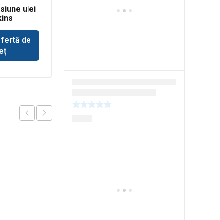
siune ulei
Pompa de alimentare
kins
pentru tractor John
Deere 693
ofertă de
Solicită ofertă de
eț
preț