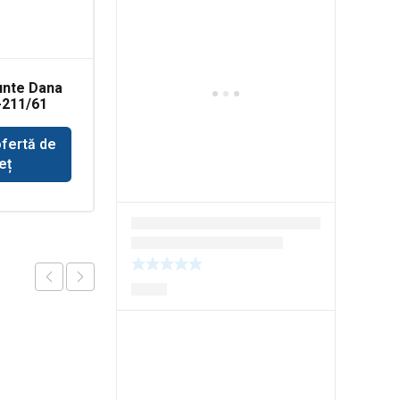
unte Dana
Grup conic
-211/61
buldoexcavator
Volvo BL71
ofertă de
Solicită ofertă de
eț
preț