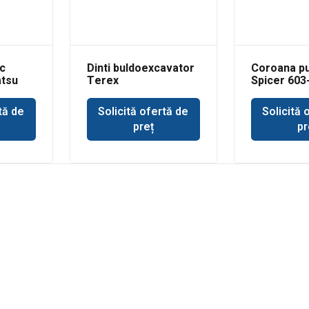
c
Dinti buldoexcavator
Coroana p
atsu
Terex
Spicer 603
tă de
Solicită ofertă de
Solicită 
preț
pr