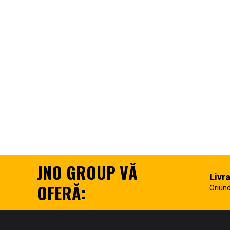
JNO GROUP VĂ
Livr
OFERĂ:
Oriund