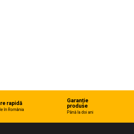
Garanție
are rapidă
produse
e în România
Până la doi ani