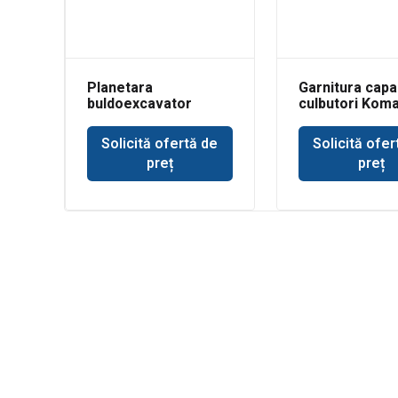
Planetara
Garnitura capa
buldoexcavator
culbutori Kom
punte Dana Spicer
WB93
Solicită ofertă de
Solicită ofer
preț
preț