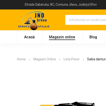
Strada Sabarului, 8C, Comuna Jilava, Județul Ilfov
Acasă
Magazin online
Blog
Home
Magazin Online
Lista Piese
Saiba dantur