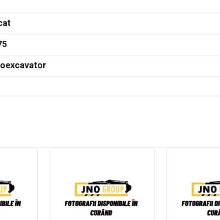
cat
75
doexcavator