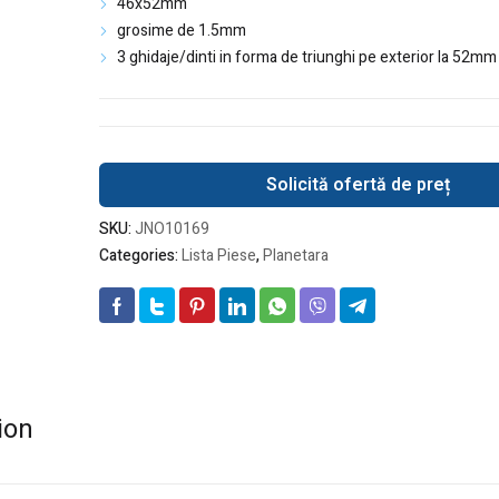
46x52mm
grosime de 1.5mm
3 ghidaje/dinti in forma de triunghi pe exterior la 52mm 
Solicită ofertă de preț
SKU:
JNO10169
Categories:
Lista Piese
,
Planetara
ion