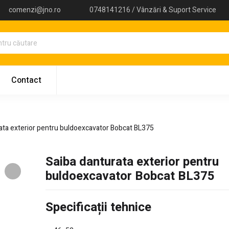
comenzi@jno.ro
0748141216 / Vânzări & Suport Service
Contact
ata exterior pentru buldoexcavator Bobcat BL375
Saiba danturata exterior pentru
buldoexcavator Bobcat BL375
Specificații tehnice