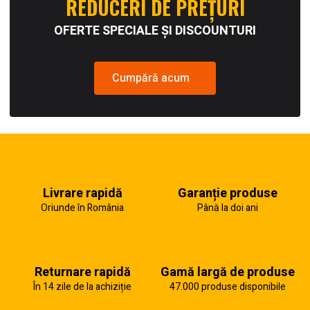
REDUCERI DE PREȚURI
OFERTE SPECIALE ȘI DISCOUNTURI
Cumpără acum
Livrare rapidă
Garanție produse
Oriunde în România
Până la doi ani
Returnare rapidă
Gamă largă de produse
În 14 zile de la achiziție
47.000 produse disponibile