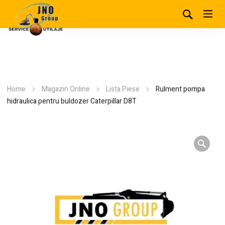
Home
Magazin Online
Lista Piese
Rulment pompa
hidraulica pentru buldozer Caterpillar D8T