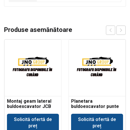
Produse asemănătoare
Montaj geam lateral
Planetara
buldoexcavator JCB
buldoexcavator punte
3CX
Dana Spicer
Solicită ofertă de
Solicită ofertă de
preț
preț