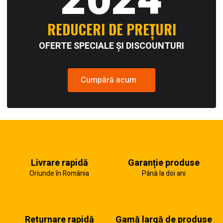
2024
REDUCERI DE PREȚURI
OFERTE SPECIALE ȘI DISCOUNTURI
Cumpără acum
Livrare rapidă
Garanție produse
Oriunde în România
Până la doi ani
Returnare rapidă
Gamă largă de produse