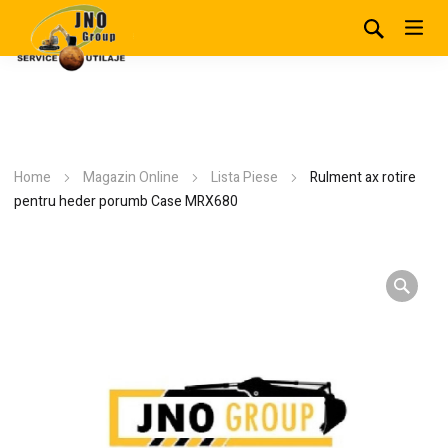
Home
Magazin Online
Lista Piese
Rulment ax rotire
pentru heder porumb Case MRX680