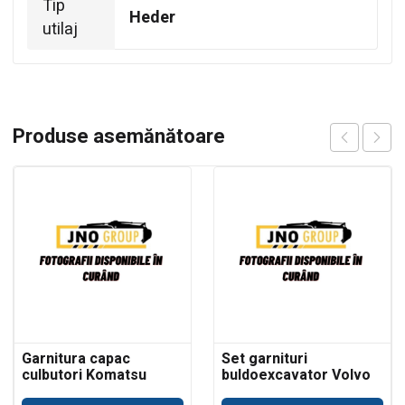
Tip
Heder
utilaj
Produse asemănătoare
Garnitura capac
Set garnituri
culbutori Komatsu
buldoexcavator Volvo
WB93
BL61 cilindru basculare