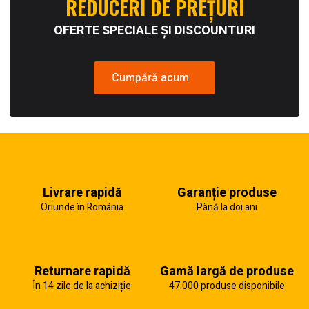
REDUCERI DE PREȚURI
OFERTE SPECIALE ȘI DISCOUNTURI
Cumpără acum
Livrare rapidă
Garanție produse
Oriunde în România
Până la doi ani
Returnare rapidă
Gamă largă de produse
În 14 zile de la achiziție
47.000 produse disponibile