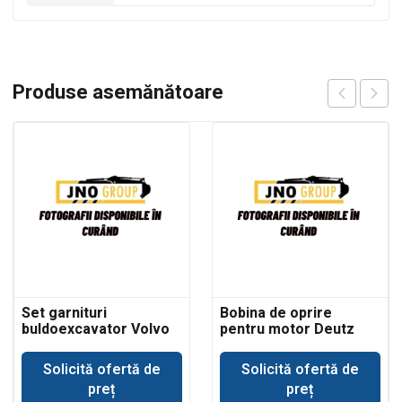
Produse asemănătoare
Set garnituri
Bobina de oprire
buldoexcavator Volvo
pentru motor Deutz
BL61 cilindru basculare
cupa incarcare
Solicită ofertă de
Solicită ofertă de
preț
preț