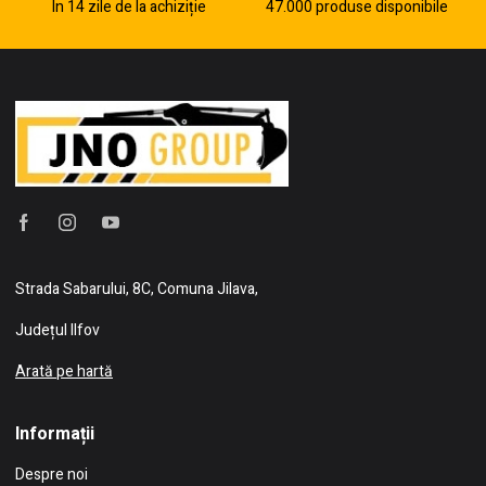
În 14 zile de la achiziție
47.000 produse disponibile
Strada Sabarului, 8C, Comuna Jilava,
Județul Ilfov
Arată pe hartă
Informații
Despre noi