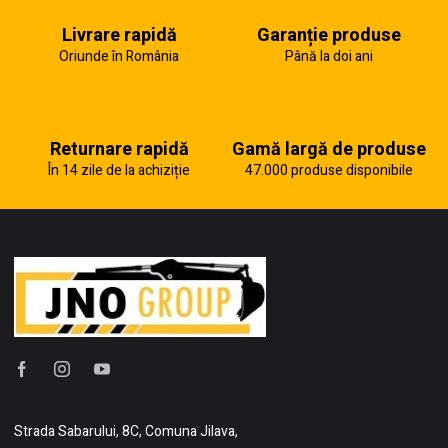
Livrare rapidă
Garanție produse
Oriunde în România
Până la doi ani
Returnare rapidă
Gamă largă de produse
În 14 zile de la achiziție
47.000 produse disponibile
Strada Sabarului, 8C, Comuna Jilava,