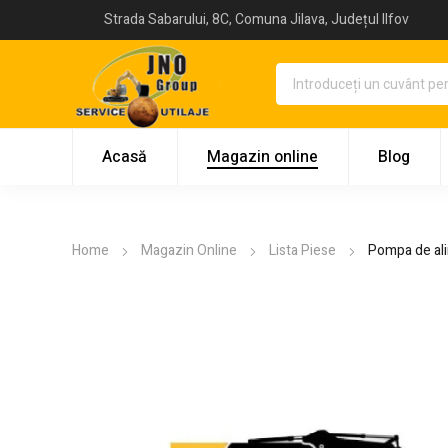
Strada Sabarului, 8C, Comuna Jilava, Județul Ilfov
Acasă
Magazin online
Blog
Home
Magazin Online
Lista Piese
Pompa de al