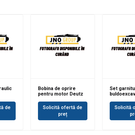
raulic
Bobina de oprire
Set garnitu
pentru motor Deutz
buldoexcav
r JCB
Volvo BL61 
basculare 
tă de
Solicită ofertă de
Solicită 
incarcare
preț
pr