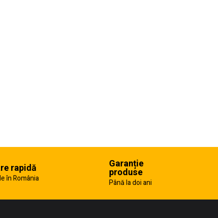
Garanție
are rapidă
produse
e în România
Până la doi ani