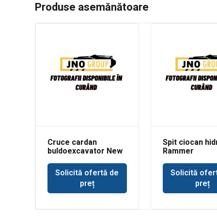
Produse asemănătoare
Cruce cardan
Spit ciocan hid
buldoexcavator New
Rammer
Holland
buldoexcavato
Solicită ofertă de
Solicită ofer
preț
preț