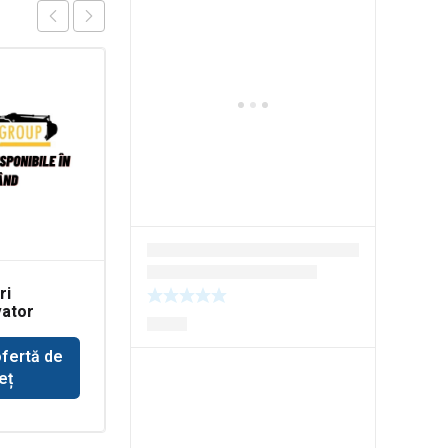
ri
Dinti buldoexcavator
ator
Terex
cilindru
cupa
ofertă de
Solicită ofertă de
eț
preț