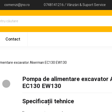
comenzi@jno.ro
0748141216 / Vânzări & Suport Service
Contact
imentare excavator Akerman EC130 EW130
Pompa de alimentare excavator
EC130 EW130
Specificații tehnice