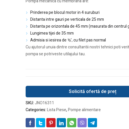
Pompa mecanica cu membrana are:
Prinderea pe blocul motor in 4 suruburi
Distanta intre gauri pe verticala de 25 mm
Distanta pe orizontala de 45 mm (masurata din centrul g
Lungimea tijei de 35 mm
Admisia si iesirea de ½’, cu filet pas normal
Cu ajutorul unuia dintre consultantii nostri tehnici poti ver
pompa se potriveste utilajului tau.
Solicită ofertă de preț
SKU:
JNO16311
Categories:
Lista Piese
,
Pompe alimentare