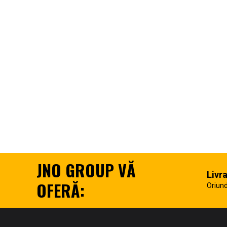
JNO GROUP VĂ
Livr
OFERĂ:
Oriund