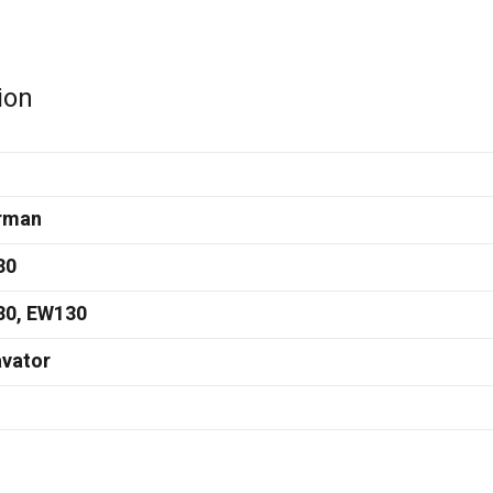
ion
rman
30
30, EW130
vator