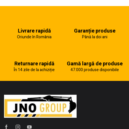
Livrare rapidă
Garanție produse
Oriunde în România
Până la doi ani
Returnare rapidă
Gamă largă de produse
În 14 zile de la achiziție
47.000 produse disponibile