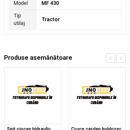
Model
MF 430
Tip
Tractor
utilaj
Produse asemănătoare
Spit ciocan hidraulic
Cruce cardan buldozer