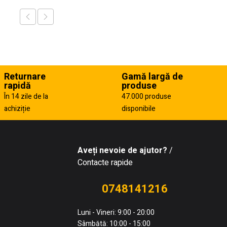
Returnare
Gamă largă de
rapidă
produse
În 14 zile de la
47.000 produse
achiziție
disponibile
Aveți nevoie de ajutor?
/
Contacte rapide
0748141216
Luni - Vineri: 9:00 - 20:00
Sâmbătă: 10:00 - 15:00