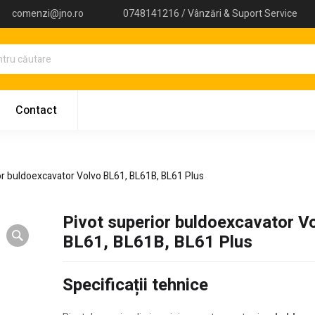
comenzi@jno.ro
0748141216 / Vânzări & Suport Service
Contact
or buldoexcavator Volvo BL61, BL61B, BL61 Plus
Pivot superior buldoexcavator V
BL61, BL61B, BL61 Plus
Specificații tehnice