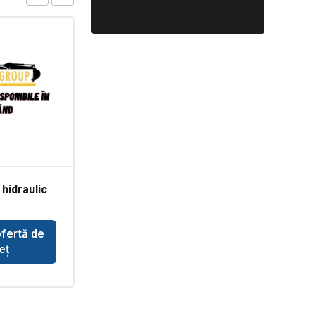
 hidraulic
Pompa de alimentare
pentru tractor John
vator JCB
Deere 693
ofertă de
Solicită ofertă de
eț
preț