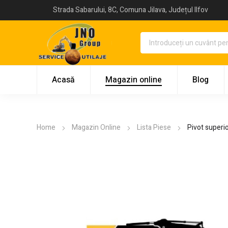
Strada Sabarului, 8C, Comuna Jilava, Județul Ilfov
Acasă
Magazin online
Blog
Home
Magazin Online
Lista Piese
Pivot superi