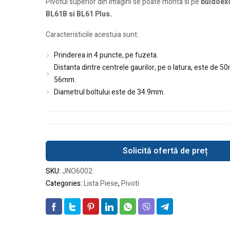
Pivotul superior din imagini se poate monta si pe
buldoex
BL61B si BL61 Plus.
Caracteristicile acestuia sunt:
Prinderea in 4 puncte, pe fuzeta.
Distanta dintre centrele gaurilor, pe o latura, este de 5
56mm.
Diametrul boltului este de 34.9mm.
Solicită ofertă de preț
SKU:
JNO6002
Categories:
Lista Piese
,
Pivoti