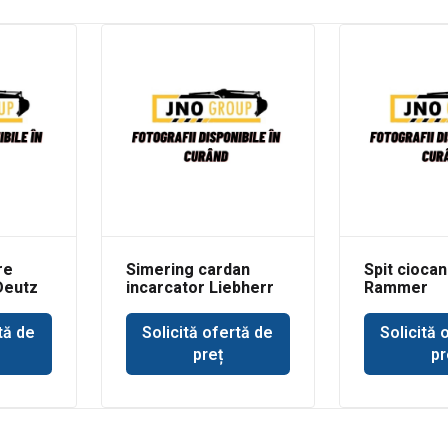
re
Simering cardan
Spit ciocan
Deutz
incarcator Liebherr
Rammer
buldoexca
tă de
Solicită ofertă de
Solicită 
preț
pr