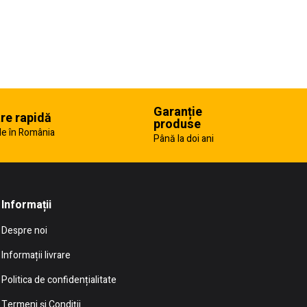
Garanție
are rapidă
produse
e în România
Până la doi ani
Informații
Despre noi
Informații livrare
Politica de confidențialitate
Termeni și Condiții