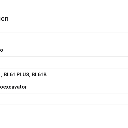
ion
vo
1
, BL61 PLUS, BL61B
doexcavator