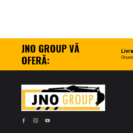
JNO GROUP VĂ
Livr
OFERĂ:
Oriund