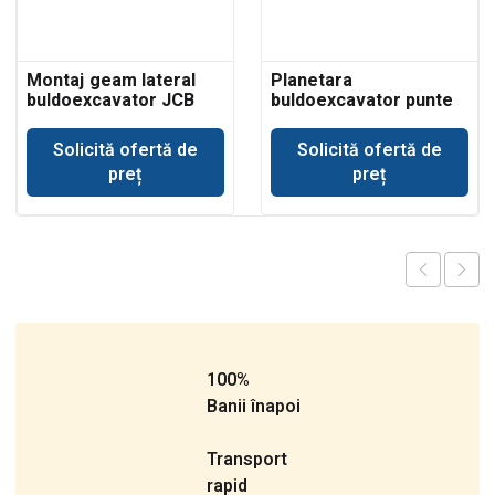
Montaj geam lateral
Planetara
buldoexcavator JCB
buldoexcavator punte
3CX
Dana Spicer
Solicită ofertă de
Solicită ofertă de
preț
preț
100%
Banii înapoi
Transport
rapid