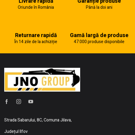
Livrare rapidă
Garanție produse
Oriunde în România
Până la doi ani
Returnare rapidă
Gamă largă de produse
În 14 zile de la achiziție
47.000 produse disponibile
Strada Sabarului, 8C, Comuna Jilava,
Județul Ilfov