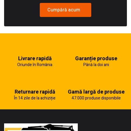
Cumpără acum
Livrare rapidă
Garanție produse
Oriunde în România
Până la doi ani
Returnare rapidă
Gamă largă de produse
În 14 zile de la achiziție
47.000 produse disponibile