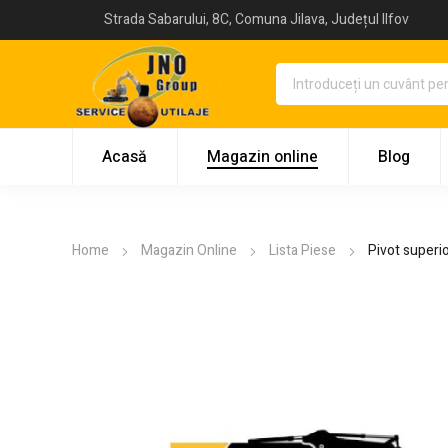
Strada Sabarului, 8C, Comuna Jilava, Județul Ilfov
Acasă
Magazin online
Blog
Home
Magazin Online
Lista Piese
Pivot superi