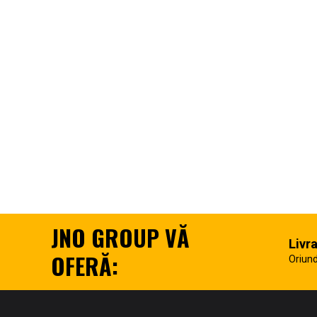
JNO GROUP VĂ
Livr
OFERĂ:
Oriund