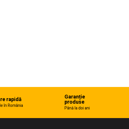
Garanție
are rapidă
produse
e în România
Până la doi ani