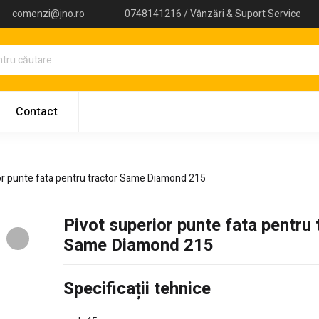
comenzi@jno.ro
0748141216 / Vânzări & Suport Service
Contact
or punte fata pentru tractor Same Diamond 215
Pivot superior punte fata pentru 
Same Diamond 215
Specificații tehnice