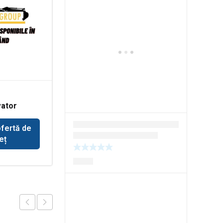
Pompa ulei motor
ator
Deutz BF4M
ofertă de
Solicită ofertă de
eț
preț