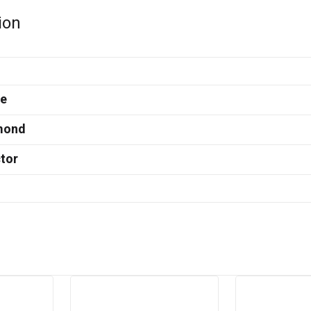
ion
e
mond
tor