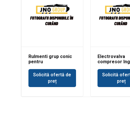
Rulmenti grup conic
Electrovalva
pentru
compresor Ing
buldoexcavator
Rand
Volvo BL71
Solicită ofertă de
Solicită ofer
preț
preț