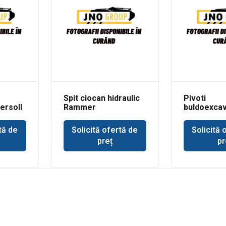
Spit ciocan hidraulic
Pivoti
ersoll
Rammer
buldoexcav
buldoexcavator JCB
Terex 860
tă de
Solicită ofertă de
Solicită 
preț
pr