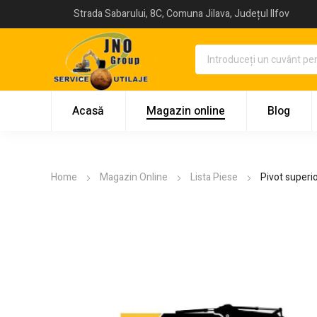
Strada Sabarului, 8C, Comuna Jilava, Județul Ilfov
Acasă
Magazin online
Blog
Home
Magazin Online
Lista Piese
Pivot superi