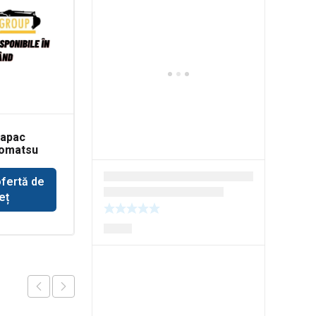
capac
Capete de bara
Komatsu
buldoexcavator JCB
3CX
ofertă de
Solicită ofertă de
eț
preț