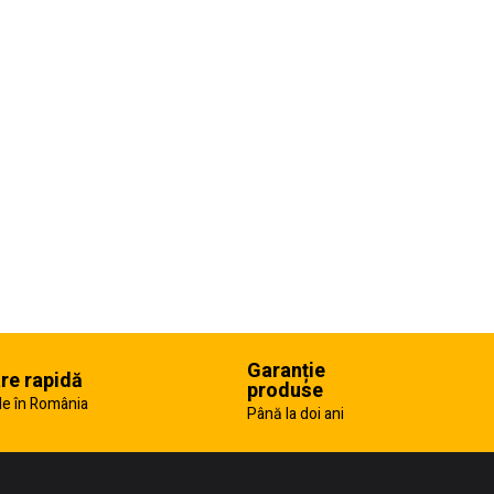
Garanție
are rapidă
produse
e în România
Până la doi ani