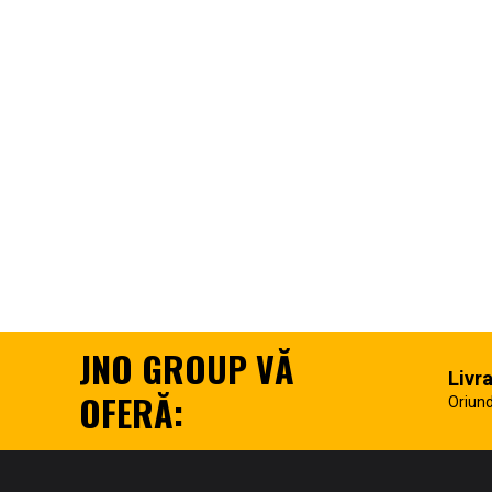
JNO GROUP VĂ
Livr
OFERĂ:
Oriund