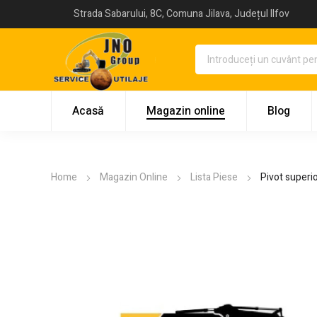
Strada Sabarului, 8C, Comuna Jilava, Județul Ilfov
Acasă
Magazin online
Blog
Home
Magazin Online
Lista Piese
Pivot superi