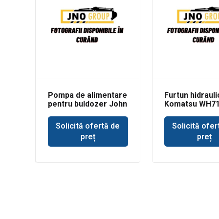
Pompa de alimentare
Furtun hidrauli
pentru buldozer John
Komatsu WH7
Deere 350
Solicită ofertă de
Solicită ofer
preț
preț