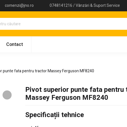
comenzi@jno.ro
0748141216 / Vânzări & Suport Service
Contact
or punte fata pentru tractor Massey Ferguson MF8240
Pivot superior punte fata pentru 
Massey Ferguson MF8240
Specificații tehnice