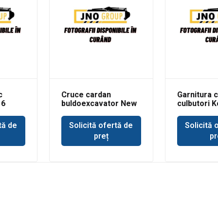
c
Cruce cardan
Garnitura 
16
buldoexcavator New
culbutori 
Holland
WB93
tă de
Solicită ofertă de
Solicită 
preț
pr