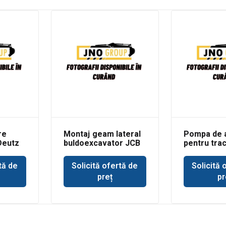
re
Montaj geam lateral
Pompa de 
Deutz
buldoexcavator JCB
pentru tra
3CX
Deere 693
tă de
Solicită ofertă de
Solicită 
preț
pr