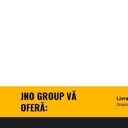
JNO GROUP VĂ
Livr
OFERĂ:
Oriund