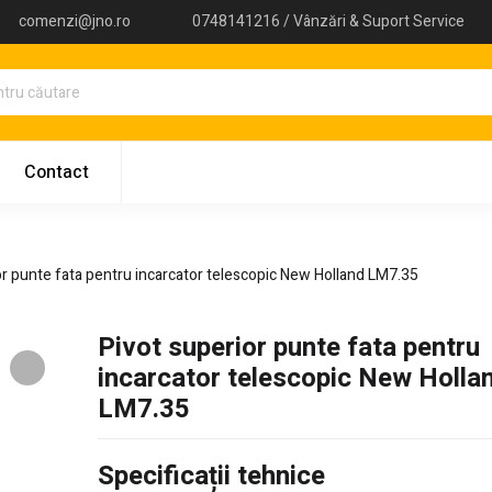
comenzi@jno.ro
0748141216 / Vânzări & Suport Service
Contact
or punte fata pentru incarcator telescopic New Holland LM7.35
Pivot superior punte fata pentru
incarcator telescopic New Holla
LM7.35
Specificații tehnice