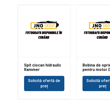
Spit ciocan hidraulic
Bobina de opri
Rammer
pentru motor 
buldoexcavator JCB
Solicită ofertă de
Solicită ofer
preț
preț