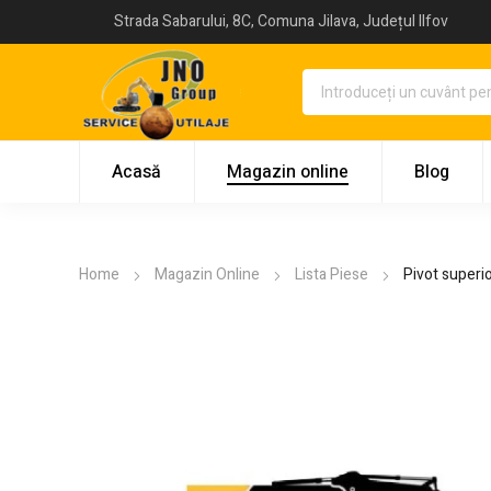
Strada Sabarului, 8C, Comuna Jilava, Județul Ilfov
Acasă
Magazin online
Blog
Home
Magazin Online
Lista Piese
Pivot superi