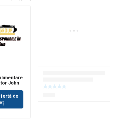
alimentare
Simering cardan
ctor John
incarcator Liebherr
ofertă de
Solicită ofertă de
eț
preț