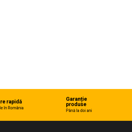
Garanție
are rapidă
produse
e în România
Până la doi ani